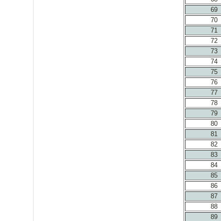
69
70
71
72
73
74
75
76
77
78
79
80
81
82
83
84
85
86
87
88
89