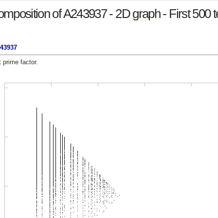
mposition of A243937 - 2D graph - First 500 
243937
 prime factor.