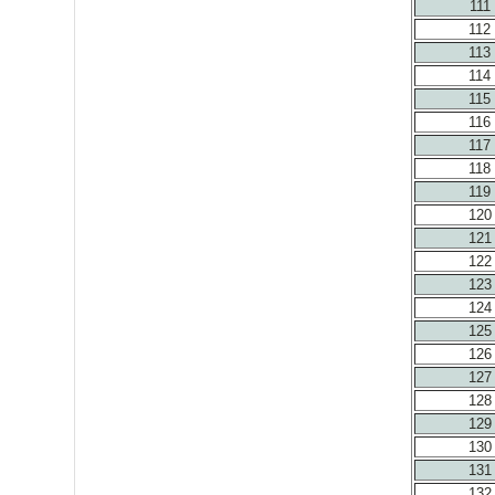
111
112
113
114
115
116
117
118
119
120
121
122
123
124
125
126
127
128
129
130
131
132