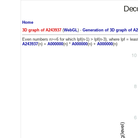
Deco
Home
3D graph of A243937
(
WebGL
) -
Generation of 3D graph of A
Even numbers n>=6 for which lpf(n-1) > lpf(n-3), where lpf = least
A243937
(n) =
A000000
(n) *
A000000
(n) +
A000000
(n)