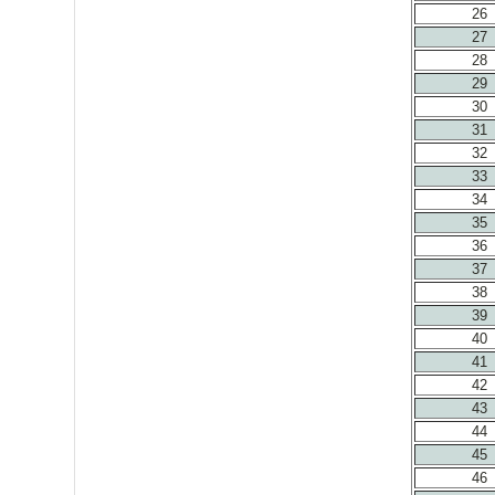
26
27
28
29
30
31
32
33
34
35
36
37
38
39
40
41
42
43
44
45
46