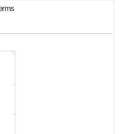
terms