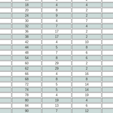
18
4
4
20
8
2
24
9
2
30
4
7
32
7
4
36
17
2
38
17
2
42
4
10
44
5
8
48
7
6
54
8
6
60
29
2
62
29
2
66
4
16
68
8
8
72
5
14
74
5
14
78
4
19
80
19
4
84
13
6
90
7
12