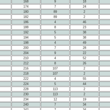
168
9
18
174
7
24
180
89
2
182
89
2
186
4
46
188
8
23
192
5
38
194
5
38
198
4
49
200
7
28
204
9
22
210
4
52
212
8
26
216
107
2
218
107
2
222
4
55
224
5
44
228
113
2
230
113
2
234
12
19
240
7
34
242
7
34