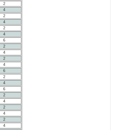
2
4
2
4
2
4
6
2
4
2
4
6
2
4
6
2
4
2
4
2
4