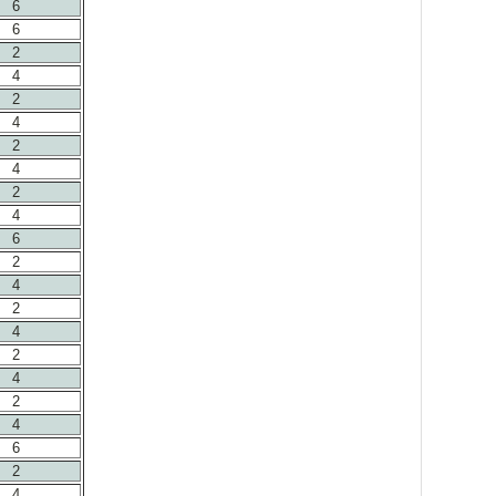
6
6
2
4
2
4
2
4
2
4
6
2
4
2
4
2
4
2
4
6
2
4