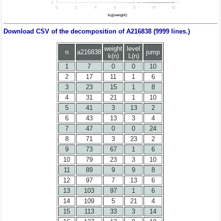
Download CSV of the decomposition of A216838 (9999 lines.)
weight
level
n
a216838
jump
k(n)
L(n)
1
7
0
0
10
2
17
11
1
6
3
23
15
1
8
4
31
21
1
10
5
41
3
13
2
6
43
13
3
4
7
47
0
0
24
8
71
3
23
2
9
73
67
1
6
10
79
23
3
10
11
89
9
9
8
12
97
7
13
6
13
103
97
1
6
14
109
5
21
4
15
113
33
3
14