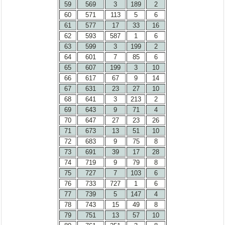
59
569
3
189
2
60
571
113
5
6
61
577
17
33
16
62
593
587
1
6
63
599
3
199
2
64
601
7
85
6
65
607
199
3
10
66
617
67
9
14
67
631
23
27
10
68
641
3
213
2
69
643
9
71
4
70
647
27
23
26
71
673
13
51
10
72
683
9
75
8
73
691
39
17
28
74
719
9
79
8
75
727
7
103
6
76
733
727
1
6
77
739
5
147
4
78
743
15
49
8
79
751
13
57
10