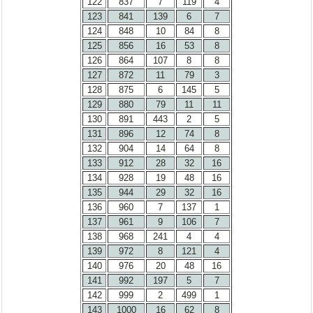
122
837
7
119
4
123
841
139
6
7
124
848
10
84
8
125
856
16
53
8
126
864
107
8
8
127
872
11
79
3
128
875
6
145
5
129
880
79
11
11
130
891
443
2
5
131
896
12
74
8
132
904
14
64
8
133
912
28
32
16
134
928
19
48
16
135
944
29
32
16
136
960
7
137
1
137
961
9
106
7
138
968
241
4
4
139
972
8
121
4
140
976
20
48
16
141
992
197
5
7
142
999
2
499
1
143
1000
16
62
8