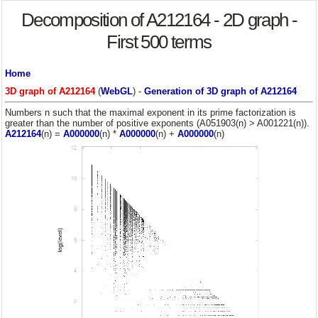
Decomposition of A212164 - 2D graph -
First 500 terms
Home
3D graph of A212164
(
WebGL
) -
Generation of 3D graph of A212164
Numbers n such that the maximal exponent in its prime factorization is
greater than the number of positive exponents (A051903(n) > A001221(n)).
A212164
(n) =
A000000
(n) *
A000000
(n) +
A000000
(n)