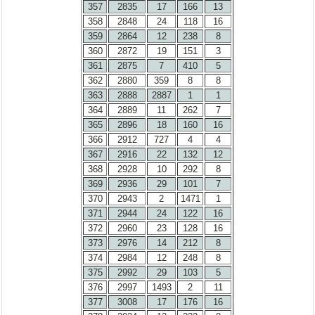
357
2835
17
166
13
358
2848
24
118
16
359
2864
12
238
8
360
2872
19
151
3
361
2875
7
410
5
362
2880
359
8
8
363
2888
2887
1
1
364
2889
11
262
7
365
2896
18
160
16
366
2912
727
4
4
367
2916
22
132
12
368
2928
10
292
8
369
2936
29
101
7
370
2943
2
1471
1
371
2944
24
122
16
372
2960
23
128
16
373
2976
14
212
8
374
2984
12
248
8
375
2992
29
103
5
376
2997
1493
2
11
377
3008
17
176
16