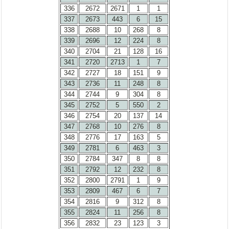
336
2672
2671
1
1
337
2673
443
6
15
338
2688
10
268
8
339
2696
12
224
8
340
2704
21
128
16
341
2720
2713
1
7
342
2727
18
151
9
343
2736
11
248
8
344
2744
9
304
8
345
2752
5
550
2
346
2754
20
137
14
347
2768
10
276
8
348
2776
17
163
5
349
2781
6
463
3
350
2784
347
8
8
351
2792
12
232
8
352
2800
2791
1
9
353
2809
467
6
7
354
2816
9
312
8
355
2824
11
256
8
356
2832
23
123
3