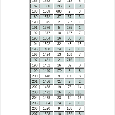
186
1352
12
112
8
187
1360
193
7
9
188
1369
683
2
3
189
1372
37
37
3
190
1375
2
687
1
191
1376
5
275
1
192
1377
10
137
7
193
1384
16
86
8
194
1392
32
43
16
195
1408
24
58
16
196
1424
13
109
7
197
1431
2
715
1
198
1432
16
89
8
199
1440
179
8
8
200
1448
9
160
8
201
1456
727
2
2
202
1458
19
76
14
203
1472
26
56
16
204
1488
23
64
16
205
1504
24
62
16
206
1520
9
168
8
207
1528
10
152
8