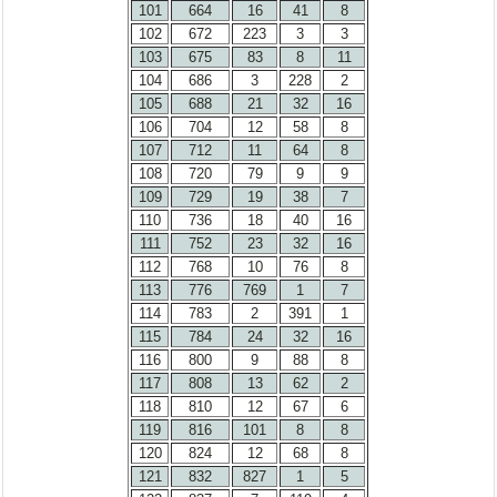
101
664
16
41
8
102
672
223
3
3
103
675
83
8
11
104
686
3
228
2
105
688
21
32
16
106
704
12
58
8
107
712
11
64
8
108
720
79
9
9
109
729
19
38
7
110
736
18
40
16
111
752
23
32
16
112
768
10
76
8
113
776
769
1
7
114
783
2
391
1
115
784
24
32
16
116
800
9
88
8
117
808
13
62
2
118
810
12
67
6
119
816
101
8
8
120
824
12
68
8
121
832
827
1
5