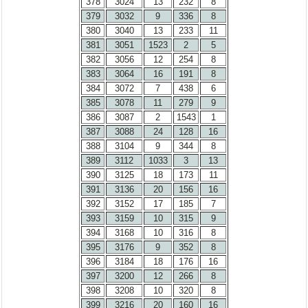
378
3024
13
232
8
379
3032
9
336
8
380
3040
13
233
11
381
3051
1523
2
5
382
3056
12
254
8
383
3064
16
191
8
384
3072
7
438
6
385
3078
11
279
9
386
3087
2
1543
1
387
3088
24
128
16
388
3104
9
344
8
389
3112
1033
3
13
390
3125
18
173
11
391
3136
20
156
16
392
3152
17
185
7
393
3159
10
315
9
394
3168
10
316
8
395
3176
9
352
8
396
3184
18
176
16
397
3200
12
266
8
398
3208
10
320
8
399
3216
20
160
16