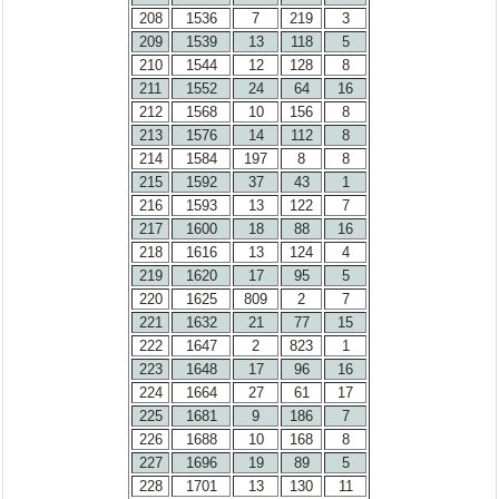
208
1536
7
219
3
209
1539
13
118
5
210
1544
12
128
8
211
1552
24
64
16
212
1568
10
156
8
213
1576
14
112
8
214
1584
197
8
8
215
1592
37
43
1
216
1593
13
122
7
217
1600
18
88
16
218
1616
13
124
4
219
1620
17
95
5
220
1625
809
2
7
221
1632
21
77
15
222
1647
2
823
1
223
1648
17
96
16
224
1664
27
61
17
225
1681
9
186
7
226
1688
10
168
8
227
1696
19
89
5
228
1701
13
130
11