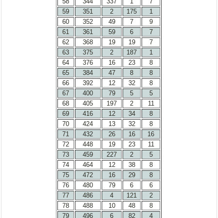
58
344
337
1
7
59
351
2
175
1
60
352
49
7
9
61
361
59
6
7
62
368
19
19
7
63
375
2
187
1
64
376
16
23
8
65
384
47
8
8
66
392
12
32
8
67
400
79
5
5
68
405
197
2
11
69
416
12
34
8
70
424
13
32
8
71
432
26
16
16
72
448
19
23
11
73
459
227
2
5
74
464
12
38
8
75
472
16
29
8
76
480
79
6
6
77
486
4
121
2
78
488
10
48
8
79
496
6
82
4