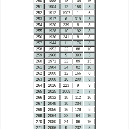
250
1888
18
104
16
251
1904
12
158
8
252
1912
1907
1
5
253
1917
6
319
3
254
1920
239
8
8
255
1928
10
192
8
256
1936
241
8
8
257
1944
11
176
8
258
1952
22
88
16
259
1968
5
393
3
260
1971
22
89
13
261
1984
24
82
16
262
2000
12
166
8
263
2008
10
200
8
264
2016
223
9
9
265
2025
1009
2
7
266
2032
18
112
16
267
2048
10
204
8
268
2056
16
128
8
269
2064
32
64
16
270
2080
24
86
16
271
2096
9
232
8