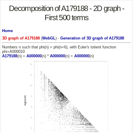
Decomposition of A179188 - 2D graph -
First 500 terms
Home
3D graph of A179188
(
WebGL
) -
Generation of 3D graph of A179188
Numbers n such that phi(n) = phi(n+6), with Euler's totient function
phi=A000010.
A179188
(n) =
A000000
(n) *
A000000
(n) +
A000000
(n)