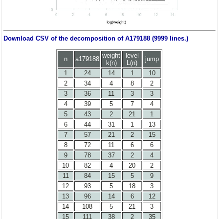
Download CSV of the decomposition of A179188 (9999 lines.)
weight
level
n
a179188
jump
k(n)
L(n)
1
24
14
1
10
2
34
4
8
2
3
36
11
3
3
4
39
5
7
4
5
43
2
21
1
6
44
31
1
13
7
57
21
2
15
8
72
11
6
6
9
78
37
2
4
10
82
4
20
2
11
84
15
5
9
12
93
5
18
3
13
96
14
6
12
14
108
5
21
3
15
111
38
2
35