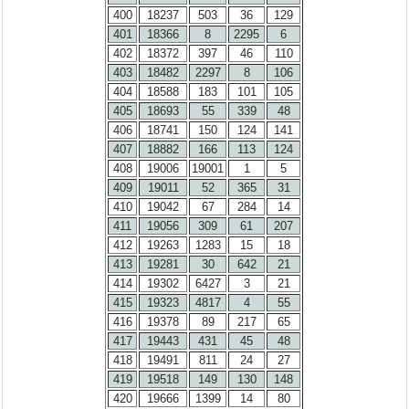
400
18237
503
36
129
401
18366
8
2295
6
402
18372
397
46
110
403
18482
2297
8
106
404
18588
183
101
105
405
18693
55
339
48
406
18741
150
124
141
407
18882
166
113
124
408
19006
19001
1
5
409
19011
52
365
31
410
19042
67
284
14
411
19056
309
61
207
412
19263
1283
15
18
413
19281
30
642
21
414
19302
6427
3
21
415
19323
4817
4
55
416
19378
89
217
65
417
19443
431
45
48
418
19491
811
24
27
419
19518
149
130
148
420
19666
1399
14
80