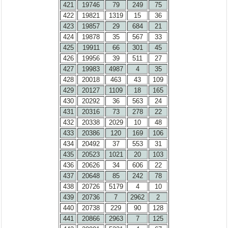
421
19746
79
249
75
422
19821
1319
15
36
423
19857
29
684
21
424
19878
35
567
33
425
19911
66
301
45
426
19956
39
511
27
427
19983
4987
4
35
428
20018
463
43
109
429
20127
1109
18
165
430
20292
36
563
24
431
20316
73
278
22
432
20338
2029
10
48
433
20386
120
169
106
434
20492
37
553
31
435
20523
1021
20
103
436
20626
34
606
22
437
20648
85
242
78
438
20726
5179
4
10
439
20736
7
2962
2
440
20738
229
90
128
441
20866
2963
7
125