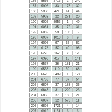
186
5666
2713
2
240
187
5906
33
178
32
188
5938
421
14
44
189
5982
22
271
20
190
6002
5953
1
49
191
6051
35
172
31
192
6082
59
103
5
193
6087
1013
6
9
194
6096
97
62
82
195
6178
152
40
98
196
6276
162
38
120
197
6396
417
15
141
198
6537
36
181
21
199
6558
110
59
68
200
6626
6499
1
127
201
6753
77
87
54
202
6807
37
183
36
203
6843
31
220
23
204
6866
37
185
21
205
6887
12
573
11
206
6898
1721
4
14
207
6912
1151
6
6