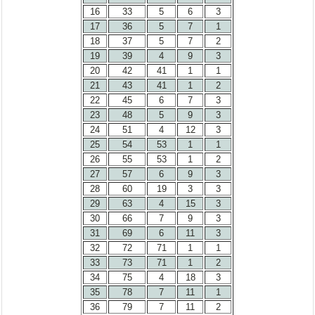
16
33
5
6
3
17
36
5
7
1
18
37
5
7
2
19
39
4
9
3
20
42
41
1
1
21
43
41
1
2
22
45
6
7
3
23
48
5
9
3
24
51
4
12
3
25
54
53
1
1
26
55
53
1
2
27
57
6
9
3
28
60
19
3
3
29
63
4
15
3
30
66
7
9
3
31
69
6
11
3
32
72
71
1
1
33
73
71
1
2
34
75
4
18
3
35
78
7
11
1
36
79
7
11
2