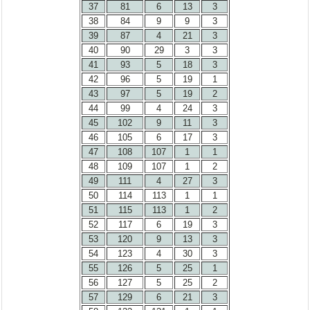
37
81
6
13
3
38
84
9
9
3
39
87
4
21
3
40
90
29
3
3
41
93
5
18
3
42
96
5
19
1
43
97
5
19
2
44
99
4
24
3
45
102
9
11
3
46
105
6
17
3
47
108
107
1
1
48
109
107
1
2
49
111
4
27
3
50
114
113
1
1
51
115
113
1
2
52
117
6
19
3
53
120
9
13
3
54
123
4
30
3
55
126
5
25
1
56
127
5
25
2
57
129
6
21
3