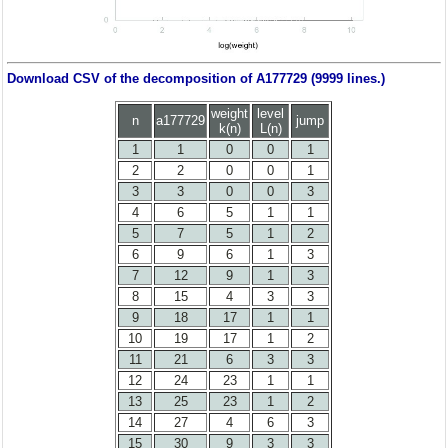
Download CSV of the decomposition of A177729 (9999 lines.)
weight
level
n
a177729
jump
k(n)
L(n)
1
1
0
0
1
2
2
0
0
1
3
3
0
0
3
4
6
5
1
1
5
7
5
1
2
6
9
6
1
3
7
12
9
1
3
8
15
4
3
3
9
18
17
1
1
10
19
17
1
2
11
21
6
3
3
12
24
23
1
1
13
25
23
1
2
14
27
4
6
3
15
30
9
3
3