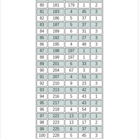
80
181
179
1
2
81
183
4
45
3
82
186
5
37
1
83
187
5
37
2
84
189
6
31
3
85
192
7
27
3
86
195
4
48
3
87
198
197
1
1
88
199
197
1
2
89
201
6
33
3
90
204
67
3
3
91
207
4
51
3
92
210
9
23
3
93
213
5
42
3
94
216
5
43
1
95
217
5
43
2
96
219
4
54
3
97
222
13
17
1
98
223
13
17
2
99
225
6
37
3
100
228
5
45
3