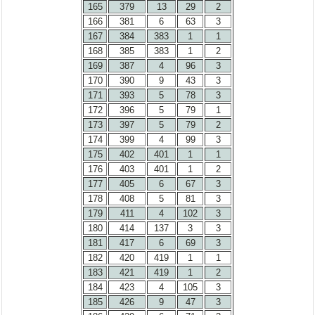
165
379
13
29
2
166
381
6
63
3
167
384
383
1
1
168
385
383
1
2
169
387
4
96
3
170
390
9
43
3
171
393
5
78
3
172
396
5
79
1
173
397
5
79
2
174
399
4
99
3
175
402
401
1
1
176
403
401
1
2
177
405
6
67
3
178
408
5
81
3
179
411
4
102
3
180
414
137
3
3
181
417
6
69
3
182
420
419
1
1
183
421
419
1
2
184
423
4
105
3
185
426
9
47
3