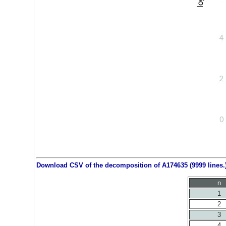
Download CSV of the decomposition of A174635 (9999 lines.
n
1
2
3
4