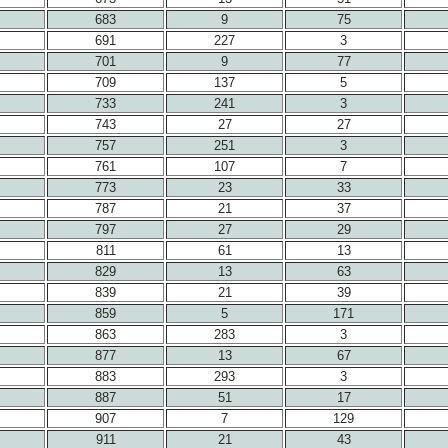
683
9
75
691
227
3
701
9
77
709
137
5
733
241
3
743
27
27
757
251
3
761
107
7
773
23
33
787
21
37
797
27
29
811
61
13
829
13
63
839
21
39
859
5
171
863
283
3
877
13
67
883
293
3
887
51
17
907
7
129
911
21
43