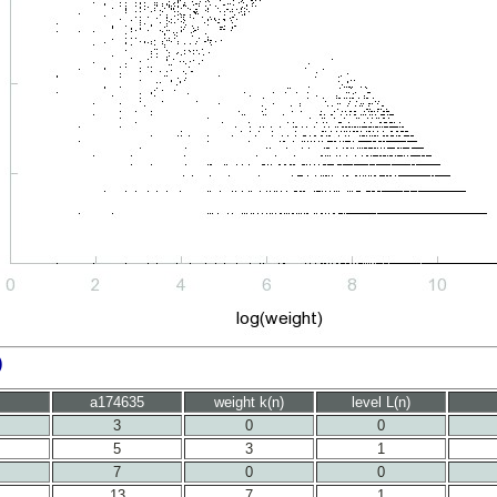
)
a174635
weight k(n)
level L(n)
3
0
0
5
3
1
7
0
0
13
7
1