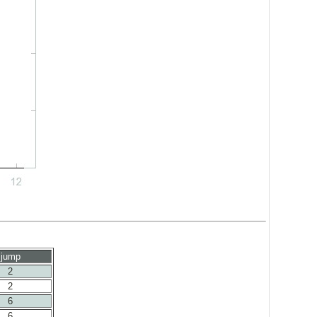
jump
2
2
6
6