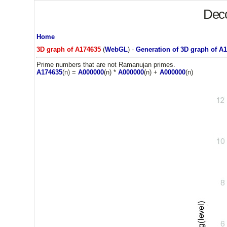
Deco
Home
3D graph of A174635
(
WebGL
) -
Generation of 3D graph of A
Prime numbers that are not Ramanujan primes.
A174635
(n) =
A000000
(n) *
A000000
(n) +
A000000
(n)