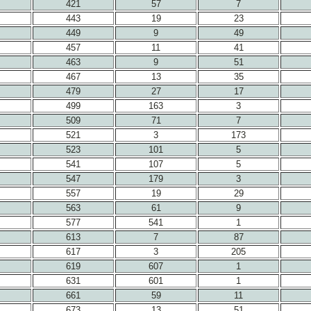
421
57
7
443
19
23
449
9
49
457
11
41
463
9
51
467
13
35
479
27
17
499
163
3
509
71
7
521
3
173
523
101
5
541
107
5
547
179
3
557
19
29
563
61
9
577
541
1
613
7
87
617
3
205
619
607
1
631
601
1
661
59
11
673
13
51