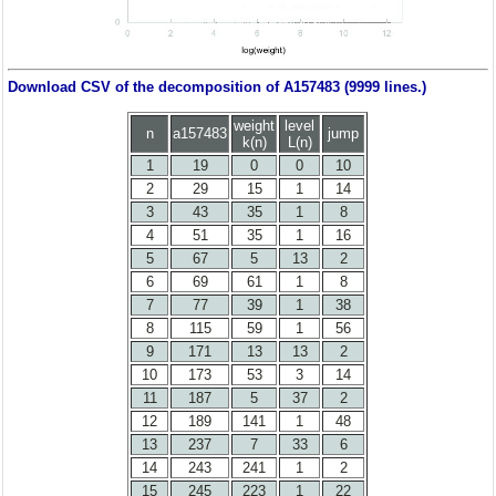
Download CSV of the decomposition of A157483 (9999 lines.)
weight
level
n
a157483
jump
k(n)
L(n)
1
19
0
0
10
2
29
15
1
14
3
43
35
1
8
4
51
35
1
16
5
67
5
13
2
6
69
61
1
8
7
77
39
1
38
8
115
59
1
56
9
171
13
13
2
10
173
53
3
14
11
187
5
37
2
12
189
141
1
48
13
237
7
33
6
14
243
241
1
2
15
245
223
1
22