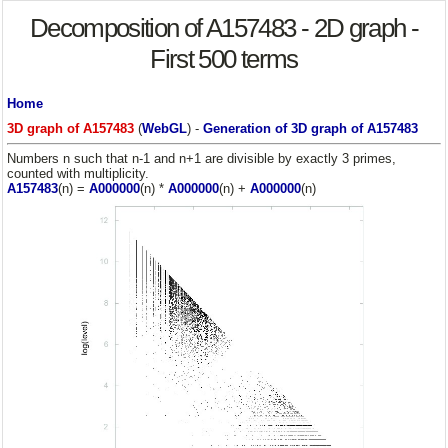
Decomposition of A157483 - 2D graph -
First 500 terms
Home
3D graph of A157483
(
WebGL
) -
Generation of 3D graph of A157483
Numbers n such that n-1 and n+1 are divisible by exactly 3 primes,
counted with multiplicity.
A157483
(n) =
A000000
(n) *
A000000
(n) +
A000000
(n)