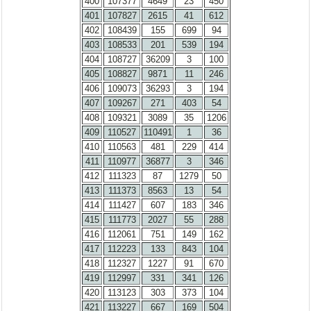
400
107377
4649
23
450
401
107827
2615
41
612
402
108439
155
699
94
403
108533
201
539
194
404
108727
36209
3
100
405
108827
9871
11
246
406
109073
36293
3
194
407
109267
271
403
54
408
109321
3089
35
1206
409
110527
110491
1
36
410
110563
481
229
414
411
110977
36877
3
346
412
111323
87
1279
50
413
111373
8563
13
54
414
111427
607
183
346
415
111773
2027
55
288
416
112061
751
149
162
417
112223
133
843
104
418
112327
1227
91
670
419
112997
331
341
126
420
113123
303
373
104
421
113227
667
169
504