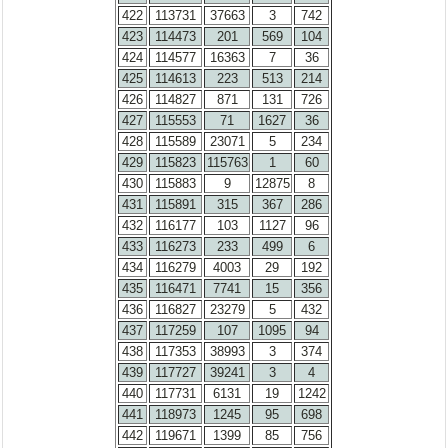
422
113731
37663
3
742
423
114473
201
569
104
424
114577
16363
7
36
425
114613
223
513
214
426
114827
871
131
726
427
115553
71
1627
36
428
115589
23071
5
234
429
115823
115763
1
60
430
115883
9
12875
8
431
115891
315
367
286
432
116177
103
1127
96
433
116273
233
499
6
434
116279
4003
29
192
435
116471
7741
15
356
436
116827
23279
5
432
437
117259
107
1095
94
438
117353
38993
3
374
439
117727
39241
3
4
440
117731
6131
19
1242
441
118973
1245
95
698
442
119671
1399
85
756