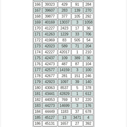
166
39323
429
91
284
167
39607
283
139
270
168
39877
377
105
292
169
40169
13037
3
1058
170
41227
2423
17
36
171
41263
1229
33
706
172
41969
83
505
54
173
42023
589
71
204
174
42227
42017
1
210
175
42437
109
389
36
176
42473
487
87
104
177
42577
14159
3
100
178
42677
281
151
246
179
42923
1097
39
140
180
43063
8537
5
378
181
43441
42829
1
612
182
44053
769
57
220
183
44273
14699
3
176
184
44449
1183
37
678
185
45127
13
3471
4
186
45131
1657
27
392