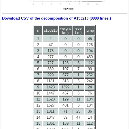
Download CSV of the decomposition of A153213 (9999 lines.)
weight
level
n
a153213
jump
k(n)
L(n)
1
2
0
0
45
2
47
0
0
126
3
173
0
0
104
4
277
0
0
450
5
727
123
5
112
6
839
107
7
90
7
929
677
1
252
8
1181
313
3
242
9
1423
1399
1
24
10
1447
457
3
76
11
1523
129
11
104
12
1627
481
3
184
13
1811
71
25
36
14
1847
39
47
14
15
1861
159
11
112