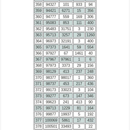
358
94327
101
933
94
359
94421
6271
15
356
360
94777
559
169
306
361
95083
853
111
400
362
95483
31751
3
230
363
95713
3257
29
1260
364
96973
32191
3
400
365
97373
1641
59
554
366
97927
67
1461
40
367
97967
97961
1
6
368
97973
3373
29
156
369
98129
413
237
248
370
98377
98017
1
360
371
98737
453
217
436
372
99173
33023
3
104
373
99277
673
147
346
374
99623
241
413
90
375
99713
1229
81
164
376
99877
19937
5
192
377
100069
5861
17
432
378
100501
33493
3
22