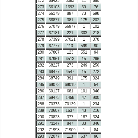
272
65423
3083
21
680
273
66103
1693
39
76
274
66179
897
73
698
275
66877
381
175
202
276
67079
66977
1
102
277
67181
221
303
218
278
67399
67021
1
378
279
67777
113
599
90
280
67867
123
551
94
281
67961
4513
15
266
282
68227
273
249
250
283
68477
4547
15
272
284
68749
391
175
324
285
69073
69019
1
54
286
69127
681
101
346
287
69473
1459
47
900
288
70373
70139
1
234
289
70607
1637
43
216
290
70823
377
187
324
291
71147
847
83
846
292
71993
71909
1
84
293
72077
113
637
96