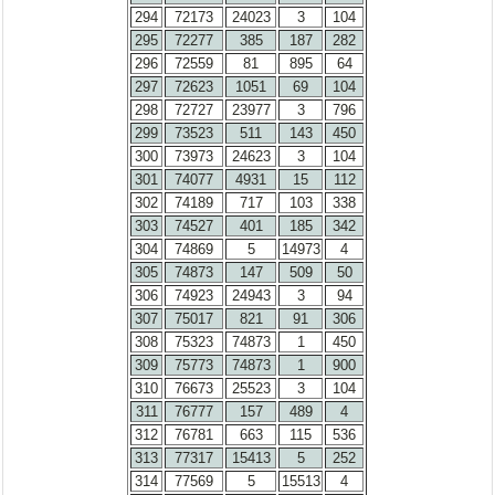
294
72173
24023
3
104
295
72277
385
187
282
296
72559
81
895
64
297
72623
1051
69
104
298
72727
23977
3
796
299
73523
511
143
450
300
73973
24623
3
104
301
74077
4931
15
112
302
74189
717
103
338
303
74527
401
185
342
304
74869
5
14973
4
305
74873
147
509
50
306
74923
24943
3
94
307
75017
821
91
306
308
75323
74873
1
450
309
75773
74873
1
900
310
76673
25523
3
104
311
76777
157
489
4
312
76781
663
115
536
313
77317
15413
5
252
314
77569
5
15513
4