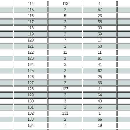
114
113
1
115
2
57
116
5
23
117
2
58
118
3
39
119
2
59
120
7
17
121
2
60
122
11
11
123
2
61
124
3
41
125
2
62
126
5
25
127
2
63
128
127
1
129
2
64
130
3
43
131
2
65
132
131
1
133
2
66
134
7
19