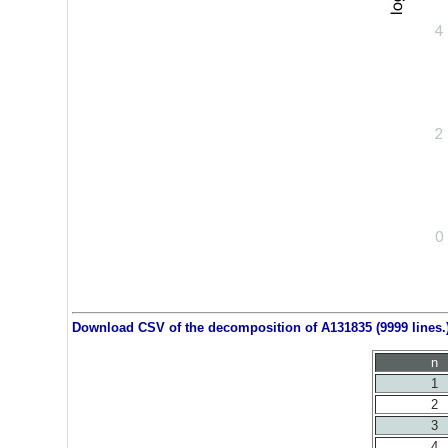
Download CSV of the decomposition of A131835 (9999 lines.
n
1
2
3
4