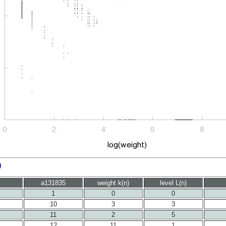
)
a131835
weight k(n)
level L(n)
1
0
0
10
3
3
11
2
5
12
11
1