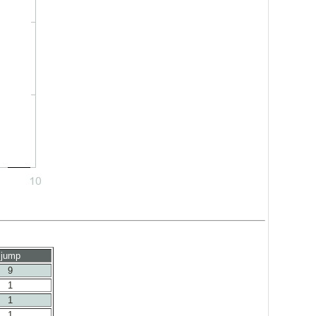
jump
9
1
1
1