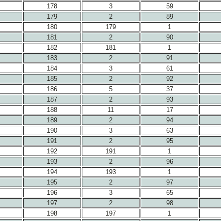
178
3
59
179
2
89
180
179
1
181
2
90
182
181
1
183
2
91
184
3
61
185
2
92
186
5
37
187
2
93
188
11
17
189
2
94
190
3
63
191
2
95
192
191
1
193
2
96
194
193
1
195
2
97
196
3
65
197
2
98
198
197
1