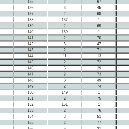
135
2
67
136
3
45
137
2
68
138
137
1
139
2
69
140
139
1
141
2
70
142
3
47
143
2
71
144
11
13
145
2
72
146
5
29
147
2
73
148
3
49
149
2
74
150
149
1
151
2
75
152
151
1
153
2
76
154
3
51
155
2
77
156
5
31