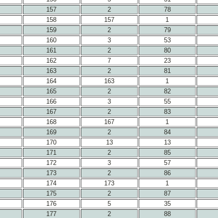
157
2
78
158
157
1
159
2
79
160
3
53
161
2
80
162
7
23
163
2
81
164
163
1
165
2
82
166
3
55
167
2
83
168
167
1
169
2
84
170
13
13
171
2
85
172
3
57
173
2
86
174
173
1
175
2
87
176
5
35
177
2
88