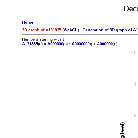
Deco
Home
3D graph of A131835
(
WebGL
) -
Generation of 3D graph of A
Numbers starting with 1.
A131835
(n) =
A000000
(n) *
A000000
(n) +
A000000
(n)