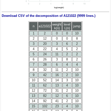
Download CSV of the decomposition of A121022 (9999 lines.)
weight
level
n
a121022
jump
k(n)
L(n)
1
2
0
0
10
2
12
0
0
8
3
20
3
6
2
4
22
4
5
2
5
24
11
2
2
6
26
3
8
2
7
28
6
4
4
8
32
11
2
10
9
42
16
2
10
10
52
14
3
10
11
62
13
4
10
12
72
31
2
10
13
82
12
6
10
14
92
41
2
10
15
102
23
4
10