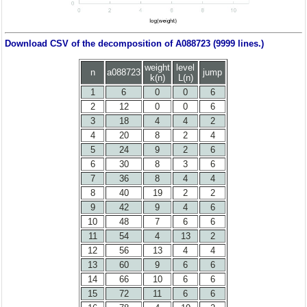
Download CSV of the decomposition of A088723 (9999 lines.)
weight
level
n
a088723
jump
k(n)
L(n)
1
6
0
0
6
2
12
0
0
6
3
18
4
4
2
4
20
8
2
4
5
24
9
2
6
6
30
8
3
6
7
36
8
4
4
8
40
19
2
2
9
42
9
4
6
10
48
7
6
6
11
54
4
13
2
12
56
13
4
4
13
60
9
6
6
14
66
10
6
6
15
72
11
6
6