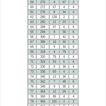
59
270
4
67
2
60
272
67
4
4
61
276
8
34
4
62
280
139
2
2
63
282
12
23
6
64
288
47
6
6
65
294
8
36
6
66
300
7
42
6
67
306
10
30
6
68
312
9
34
6
69
318
4
79
2
70
320
79
4
4
71
324
53
6
6
72
330
9
36
6
73
336
83
4
4
74
340
13
26
2
75
342
7
48
6
76
348
9
38
6
77
354
12
29
6
78
360
89
4
4
79
364
181
2
2