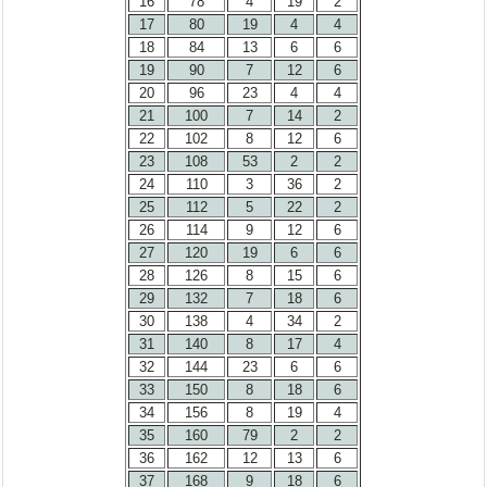
16
78
4
19
2
17
80
19
4
4
18
84
13
6
6
19
90
7
12
6
20
96
23
4
4
21
100
7
14
2
22
102
8
12
6
23
108
53
2
2
24
110
3
36
2
25
112
5
22
2
26
114
9
12
6
27
120
19
6
6
28
126
8
15
6
29
132
7
18
6
30
138
4
34
2
31
140
8
17
4
32
144
23
6
6
33
150
8
18
6
34
156
8
19
4
35
160
79
2
2
36
162
12
13
6
37
168
9
18
6