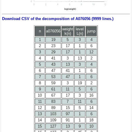
Download CSV of the decomposition of A076056 (9999 lines.)
weight
level
n
a076056
jump
k(n)
L(n)
1
19
5
3
4
2
23
17
1
6
3
29
17
1
12
4
41
3
13
2
5
43
13
3
4
6
47
41
1
6
7
53
47
1
6
8
59
3
19
2
9
61
11
5
6
10
67
17
3
16
11
83
7
11
6
12
89
15
5
14
13
103
97
1
6
14
109
91
1
18
15
127
13
9
10