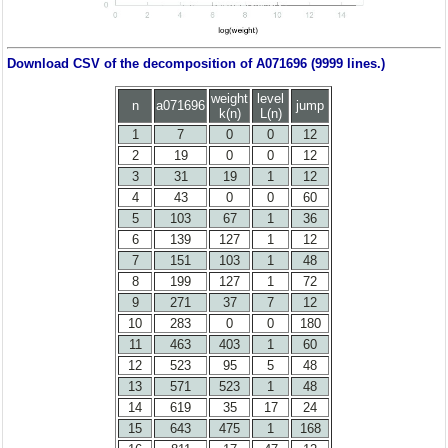
Download CSV of the decomposition of A071696 (9999 lines.)
weight
level
n
a071696
jump
k(n)
L(n)
1
7
0
0
12
2
19
0
0
12
3
31
19
1
12
4
43
0
0
60
5
103
67
1
36
6
139
127
1
12
7
151
103
1
48
8
199
127
1
72
9
271
37
7
12
10
283
0
0
180
11
463
403
1
60
12
523
95
5
48
13
571
523
1
48
14
619
35
17
24
15
643
475
1
168