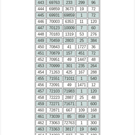
443
69763
233
299
96
444
69859
3673
19
72
445
69931
69859
1
72
446
70003
6353
11
120
447
70123
10009
7
60
448
70183
1319
53
276
449
70459
2803
25
384
450
70843
41
1727
36
451
70879
157
451
72
452
70951
49
1447
48
453
70999
301
235
264
454
71263
425
167
288
455
71551
71011
1
540
456
72091
49
1471
12
457
72103
71983
1
120
458
72223
2887
25
48
459
72271
71671
1
600
460
72871
667
109
168
461
73039
85
859
24
462
73063
72763
1
300
463
73363
3817
19
840