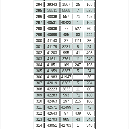
294
39343
1567
25
168
295
39511
5569
7
528
296
40039
557
71
492
297
40531
40423
1
108
298
40639
77
527
60
299
40699
485
83
444
300
41143
37
1111
36
301
41179
8231
5
24
302
41203
995
41
408
303
41611
3761
11
240
304
41851
169
247
108
305
41959
8387
5
24
306
41983
41947
1
36
307
42019
8363
5
204
308
42223
3833
11
60
309
42283
593
71
180
310
42463
197
215
108
311
42571
42499
1
72
312
42643
97
439
60
313
42703
985
43
348
314
43051
42703
1
348