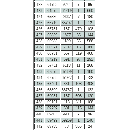
422
64783
9241
7
96
423
64879
64219
1
660
424
65539
9337
7
180
425
65719
65707
1
12
426
65731
137
479
108
427
65839
1877
35
144
428
65983
1189
55
588
429
66571
5107
13
180
430
66751
557
119
468
431
67219
691
97
192
432
67411
6113
11
168
433
67579
67399
1
180
434
67759
67027
1
732
435
68491
661
103
408
436
68899
68767
1
132
437
69031
137
503
120
438
69151
113
611
108
439
69259
601
115
144
440
69403
9901
7
96
441
69499
69259
1
240
442
69739
73
955
24