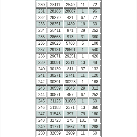
230
28111
2549
11
72
231
28183
28087
1
96
232
28279
421
67
72
233
28351
1489
19
60
234
28411
971
29
252
235
28663
913
31
360
236
29023
5783
5
108
237
29131
28591
1
540
238
29671
29251
1
420
239
30091
2311
13
48
240
30139
811
37
132
241
30271
2741
11
120
242
30391
30223
1
168
243
30559
1043
29
312
244
30871
457
67
252
245
31123
31063
1
60
246
31183
2371
13
360
247
31543
397
79
180
248
31723
175
181
48
249
31771
1657
19
288
250
32059
2909
11
60