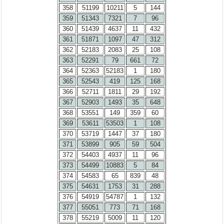
358
51199
10211
5
144
359
51343
7321
7
96
360
51439
4637
11
432
361
51871
1097
47
312
362
52183
2083
25
108
363
52291
79
661
72
364
52363
52183
1
180
365
52543
419
125
168
366
52711
1811
29
192
367
52903
1493
35
648
368
53551
149
359
60
369
53611
53503
1
108
370
53719
1447
37
180
371
53899
905
59
504
372
54403
4937
11
96
373
54499
10883
5
84
374
54583
65
839
48
375
54631
1753
31
288
376
54919
54787
1
132
377
55051
773
71
168
378
55219
5009
11
120