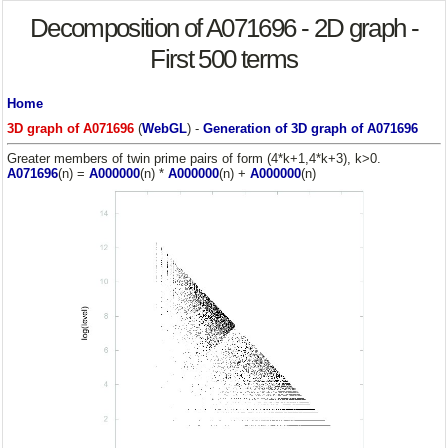
Decomposition of A071696 - 2D graph -
First 500 terms
Home
3D graph of A071696
(
WebGL
) -
Generation of 3D graph of A071696
Greater members of twin prime pairs of form (4*k+1,4*k+3), k>0.
A071696
(n) =
A000000
(n) *
A000000
(n) +
A000000
(n)