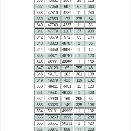
336
46831
1607
29
228
337
47059
697
67
360
338
47419
4289
11
240
339
47659
173
275
84
340
47743
4337
11
36
341
47779
1267
37
900
342
48679
571
85
144
343
48823
48787
1
36
344
48859
48847
1
12
345
48871
48751
1
120
346
48991
48859
1
132
347
49123
65
755
48
348
49171
163
301
108
349
49279
413
119
132
350
49411
4481
11
120
351
49531
49123
1
408
352
49939
169
295
84
353
50023
149
335
108
354
50131
49999
1
132
355
50263
1999
25
288
356
50551
50131
1
420
357
50971
659
77
228