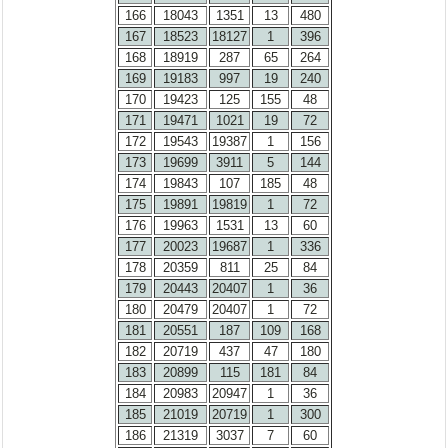
166
18043
1351
13
480
167
18523
18127
1
396
168
18919
287
65
264
169
19183
997
19
240
170
19423
125
155
48
171
19471
1021
19
72
172
19543
19387
1
156
173
19699
3911
5
144
174
19843
107
185
48
175
19891
19819
1
72
176
19963
1531
13
60
177
20023
19687
1
336
178
20359
811
25
84
179
20443
20407
1
36
180
20479
20407
1
72
181
20551
187
109
168
182
20719
437
47
180
183
20899
115
181
84
184
20983
20947
1
36
185
21019
20719
1
300
186
21319
3037
7
60