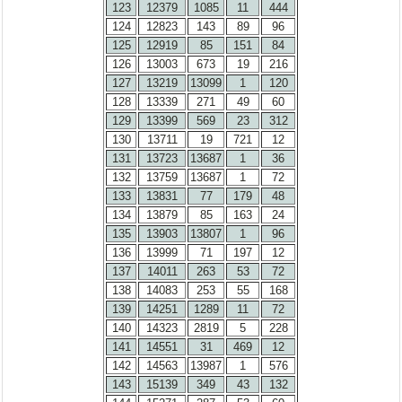
123
12379
1085
11
444
124
12823
143
89
96
125
12919
85
151
84
126
13003
673
19
216
127
13219
13099
1
120
128
13339
271
49
60
129
13399
569
23
312
130
13711
19
721
12
131
13723
13687
1
36
132
13759
13687
1
72
133
13831
77
179
48
134
13879
85
163
24
135
13903
13807
1
96
136
13999
71
197
12
137
14011
263
53
72
138
14083
253
55
168
139
14251
1289
11
72
140
14323
2819
5
228
141
14551
31
469
12
142
14563
13987
1
576
143
15139
349
43
132