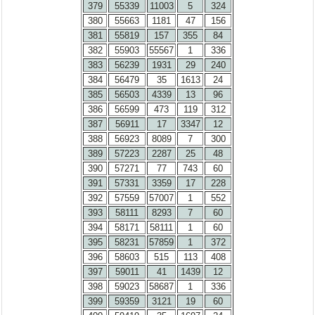
379
55339
11003
5
324
380
55663
1181
47
156
381
55819
157
355
84
382
55903
55567
1
336
383
56239
1931
29
240
384
56479
35
1613
24
385
56503
4339
13
96
386
56599
473
119
312
387
56911
17
3347
12
388
56923
8089
7
300
389
57223
2287
25
48
390
57271
77
743
60
391
57331
3359
17
228
392
57559
57007
1
552
393
58111
8293
7
60
394
58171
58111
1
60
395
58231
57859
1
372
396
58603
515
113
408
397
59011
41
1439
12
398
59023
58687
1
336
399
59359
3121
19
60