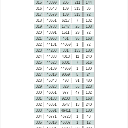
315
43399
205
211
144
316
43543
139
313
36
317
43579
139
313
72
318
43651
6217
7
132
319
43783
1747
25
108
320
43891
1511
29
72
321
43963
461
95
168
322
44131
44059
1
72
323
44203
331
133
180
324
44383
4013
11
240
325
44623
6301
7
516
326
45139
44959
1
180
327
45319
9059
5
24
328
45343
493
91
480
329
45823
829
55
228
330
46051
977
47
132
331
46183
9203
5
168
332
46351
3547
13
240
333
46591
46411
1
180
334
46771
46723
1
48
335
46819
46807
1
12