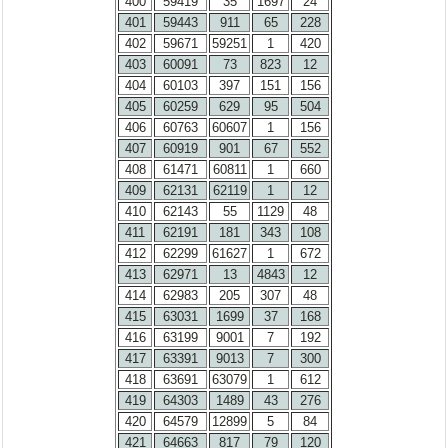
400
59419
35
1697
24
401
59443
911
65
228
402
59671
59251
1
420
403
60091
73
823
12
404
60103
397
151
156
405
60259
629
95
504
406
60763
60607
1
156
407
60919
901
67
552
408
61471
60811
1
660
409
62131
62119
1
12
410
62143
55
1129
48
411
62191
181
343
108
412
62299
61627
1
672
413
62971
13
4843
12
414
62983
205
307
48
415
63031
1699
37
168
416
63199
9001
7
192
417
63391
9013
7
300
418
63691
63079
1
612
419
64303
1489
43
276
420
64579
12899
5
84
421
64663
817
79
120