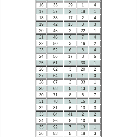
16
33
29
1
4
17
37
2
18
1
18
38
17
2
4
19
42
13
3
3
20
45
2
22
1
21
46
6
7
4
22
50
3
16
2
23
52
6
8
4
24
56
17
3
5
25
61
2
30
1
26
62
3
20
2
27
64
61
1
3
28
67
2
33
1
29
68
5
13
3
30
71
8
8
7
31
78
5
15
3
32
81
6
13
3
33
84
41
2
2
34
86
8
10
6
35
92
7
13
1
36
93
5
18
3