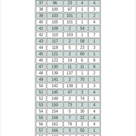
37
96
23
4
4
38
100
97
1
3
39
103
101
1
2
40
105
101
1
4
41
109
2
54
1
42
110
103
1
7
43
117
2
58
1
44
118
5
23
3
45
121
2
60
1
46
122
19
6
8
47
130
11
11
9
48
139
137
1
2
49
141
2
70
1
50
142
139
1
3
51
145
47
3
4
52
149
2
74
1
53
150
73
2
4
54
154
5
30
4
55
158
7
22
4
56
162
79
2
4
57
166
3
55
1