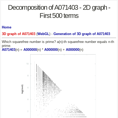
Decomposition of A071403 - 2D graph -
First 500 terms
Home
3D graph of A071403
(
WebGL
) -
Generation of 3D graph of A071403
Which squarefree number is prime? a(n)-th squarefree number equals n-th
prime.
A071403
(n) =
A000000
(n) *
A000000
(n) +
A000000
(n)