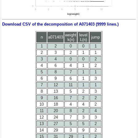
Download CSV of the decomposition of A071403 (9999 lines.)
weight
level
n
a071403
jump
k(n)
L(n)
1
2
0
0
1
2
3
2
1
1
3
4
0
0
2
4
6
4
1
2
5
8
7
1
1
6
9
6
1
3
7
12
11
1
1
8
13
5
2
3
9
16
7
2
2
10
18
4
4
2
11
20
8
2
4
12
24
7
3
3
13
27
5
5
2
14
29
3
9
2
15
31
29
1
2