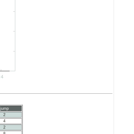
jump
2
4
2
8