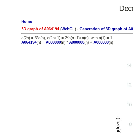
Deco
Home
3D graph of A064194
(
WebGL
) -
Generation of 3D graph of A
a(2n) = 3*a(n), a(2n+1) = 2*a(n+1)+a(n), with a(1) = 1.
A064194
(n) =
A000000
(n) *
A000000
(n) +
A000000
(n)