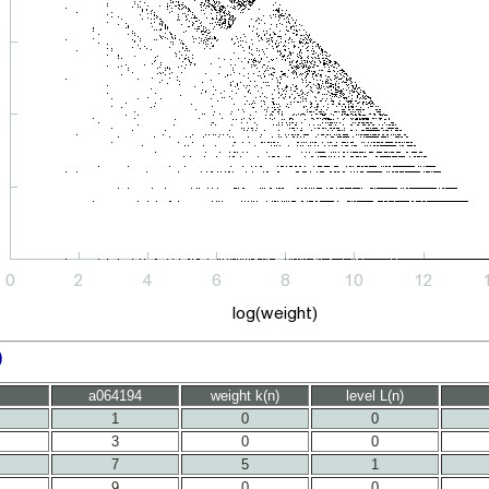
)
a064194
weight k(n)
level L(n)
1
0
0
3
0
0
7
5
1
9
0
0