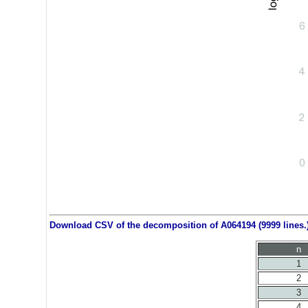
Download CSV of the decomposition of A064194 (9999 lines.
n
1
2
3
4