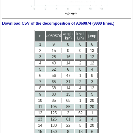
Download CSV of the decomposition of A060874 (9999 lines.)
weight
level
n
a060874
jump
k(n)
L(n)
1
9
0
0
6
2
15
0
0
13
3
28
16
1
12
4
40
14
2
12
5
52
6
8
4
6
56
47
1
9
7
65
31
2
3
8
68
14
4
12
9
80
15
5
5
10
85
65
1
20
11
105
85
1
20
12
125
2
62
1
13
126
61
2
4
14
130
22
5
20
15
150
8
18
6