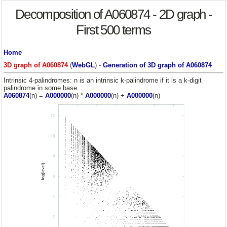
Decomposition of A060874 - 2D graph -
First 500 terms
Home
3D graph of A060874
(
WebGL
) -
Generation of 3D graph of A060874
Intrinsic 4-palindromes: n is an intrinsic k-palindrome if it is a k-digit
palindrome in some base.
A060874
(n) =
A000000
(n) *
A000000
(n) +
A000000
(n)