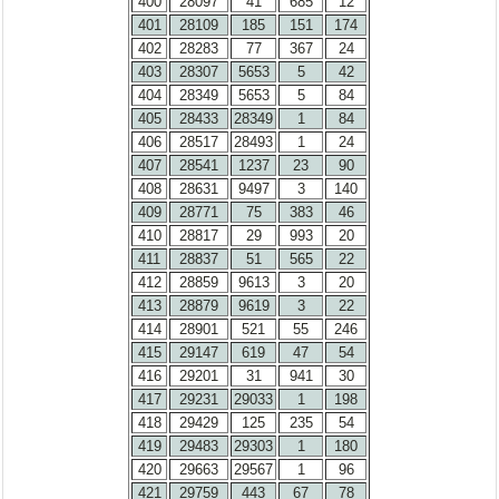
400
28097
41
685
12
401
28109
185
151
174
402
28283
77
367
24
403
28307
5653
5
42
404
28349
5653
5
84
405
28433
28349
1
84
406
28517
28493
1
24
407
28541
1237
23
90
408
28631
9497
3
140
409
28771
75
383
46
410
28817
29
993
20
411
28837
51
565
22
412
28859
9613
3
20
413
28879
9619
3
22
414
28901
521
55
246
415
29147
619
47
54
416
29201
31
941
30
417
29231
29033
1
198
418
29429
125
235
54
419
29483
29303
1
180
420
29663
29567
1
96
421
29759
443
67
78