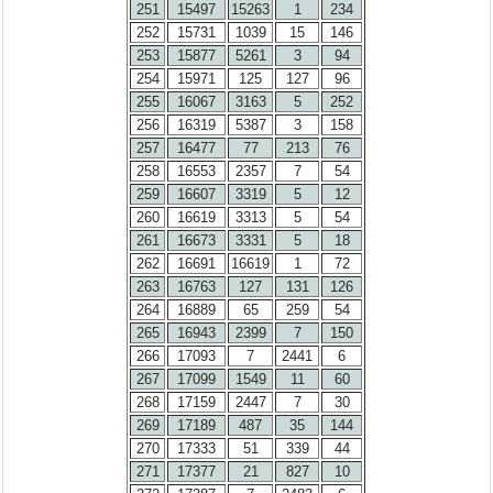
251
15497
15263
1
234
252
15731
1039
15
146
253
15877
5261
3
94
254
15971
125
127
96
255
16067
3163
5
252
256
16319
5387
3
158
257
16477
77
213
76
258
16553
2357
7
54
259
16607
3319
5
12
260
16619
3313
5
54
261
16673
3331
5
18
262
16691
16619
1
72
263
16763
127
131
126
264
16889
65
259
54
265
16943
2399
7
150
266
17093
7
2441
6
267
17099
1549
11
60
268
17159
2447
7
30
269
17189
487
35
144
270
17333
51
339
44
271
17377
21
827
10