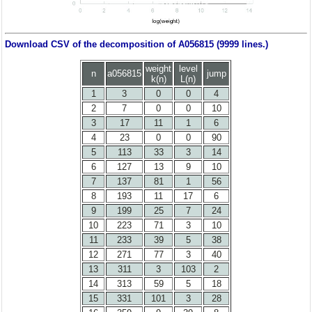
Download CSV of the decomposition of A056815 (9999 lines.)
weight
level
n
a056815
jump
k(n)
L(n)
1
3
0
0
4
2
7
0
0
10
3
17
11
1
6
4
23
0
0
90
5
113
33
3
14
6
127
13
9
10
7
137
81
1
56
8
193
11
17
6
9
199
25
7
24
10
223
71
3
10
11
233
39
5
38
12
271
77
3
40
13
311
3
103
2
14
313
59
5
18
15
331
101
3
28