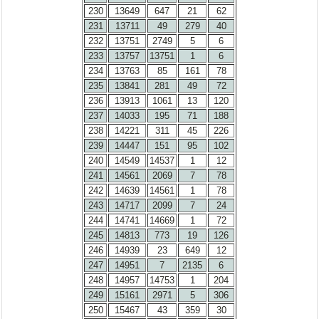
230
13649
647
21
62
231
13711
49
279
40
232
13751
2749
5
6
233
13757
13751
1
6
234
13763
85
161
78
235
13841
281
49
72
236
13913
1061
13
120
237
14033
195
71
188
238
14221
311
45
226
239
14447
151
95
102
240
14549
14537
1
12
241
14561
2069
7
78
242
14639
14561
1
78
243
14717
2099
7
24
244
14741
14669
1
72
245
14813
773
19
126
246
14939
23
649
12
247
14951
7
2135
6
248
14957
14753
1
204
249
15161
2971
5
306
250
15467
43
359
30