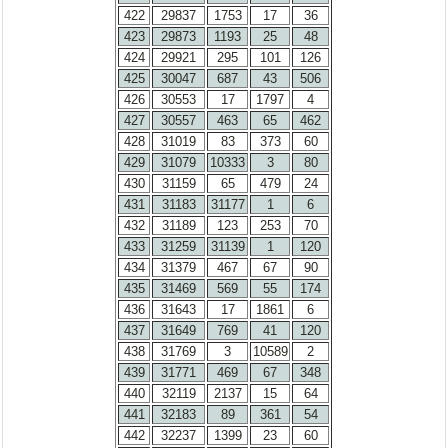
422
29837
1753
17
36
423
29873
1193
25
48
424
29921
295
101
126
425
30047
687
43
506
426
30553
17
1797
4
427
30557
463
65
462
428
31019
83
373
60
429
31079
10333
3
80
430
31159
65
479
24
431
31183
31177
1
6
432
31189
123
253
70
433
31259
31139
1
120
434
31379
467
67
90
435
31469
569
55
174
436
31643
17
1861
6
437
31649
769
41
120
438
31769
3
10589
2
439
31771
469
67
348
440
32119
2137
15
64
441
32183
89
361
54
442
32237
1399
23
60