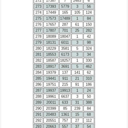
272
17387
7
2483
6
273
17393
5779
3
56
274
17449
165
105
124
275
17573
17489
1
84
276
17657
287
61
150
277
17807
701
25
282
278
18089
18047
1
42
279
18131
6011
3
98
280
18229
3581
5
324
281
18553
6173
3
34
282
18587
18257
1
330
283
18917
3691
5
462
284
19379
137
141
62
285
19441
911
21
310
286
19751
215
91
186
287
19937
19913
1
24
288
19961
6637
3
50
289
20011
633
31
388
290
20399
85
239
84
291
20483
1361
15
68
292
20551
757
27
112
293
20663
557
37
54