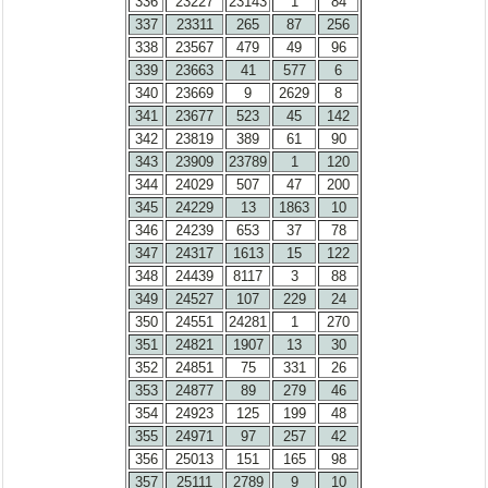
336
23227
23143
1
84
337
23311
265
87
256
338
23567
479
49
96
339
23663
41
577
6
340
23669
9
2629
8
341
23677
523
45
142
342
23819
389
61
90
343
23909
23789
1
120
344
24029
507
47
200
345
24229
13
1863
10
346
24239
653
37
78
347
24317
1613
15
122
348
24439
8117
3
88
349
24527
107
229
24
350
24551
24281
1
270
351
24821
1907
13
30
352
24851
75
331
26
353
24877
89
279
46
354
24923
125
199
48
355
24971
97
257
42
356
25013
151
165
98
357
25111
2789
9
10