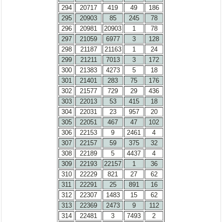
294
20717
419
49
186
295
20903
85
245
78
296
20981
20903
1
78
297
21059
6977
3
128
298
21187
21163
1
24
299
21211
7013
3
172
300
21383
4273
5
18
301
21401
283
75
176
302
21577
729
29
436
303
22013
53
415
18
304
22031
23
957
20
305
22051
467
47
102
306
22153
9
2461
4
307
22157
59
375
32
308
22189
5
4437
4
309
22193
22157
1
36
310
22229
821
27
62
311
22291
25
891
16
312
22307
1483
15
62
313
22369
2473
9
112
314
22481
3
7493
2