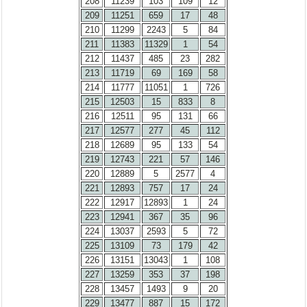
208
11239
103
109
12
209
11251
659
17
48
210
11299
2243
5
84
211
11383
11329
1
54
212
11437
485
23
282
213
11719
69
169
58
214
11777
11051
1
726
215
12503
15
833
8
216
12511
95
131
66
217
12577
277
45
112
218
12689
95
133
54
219
12743
221
57
146
220
12889
5
2577
4
221
12893
757
17
24
222
12917
12893
1
24
223
12941
367
35
96
224
13037
2593
5
72
225
13109
73
179
42
226
13151
13043
1
108
227
13259
353
37
198
228
13457
1493
9
20
229
13477
887
15
172