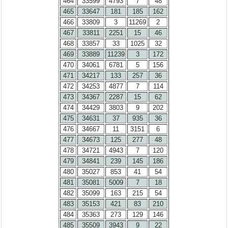
464
33599
4793
7
48
465
33647
181
185
162
466
33809
3
11269
2
467
33811
2251
15
46
468
33857
33
1025
32
469
33889
11239
3
172
470
34061
6781
5
156
471
34217
133
257
36
472
34253
4877
7
114
473
34367
2287
15
62
474
34429
3803
9
202
475
34631
37
935
36
476
34667
11
3151
6
477
34673
125
277
48
478
34721
4943
7
120
479
34841
239
145
186
480
35027
853
41
54
481
35081
5009
7
18
482
35099
163
215
54
483
35153
421
83
210
484
35363
273
129
146
485
35509
3943
9
22