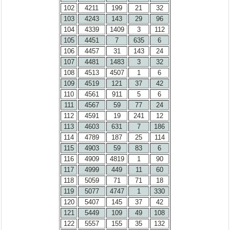
102
4211
199
21
32
103
4243
143
29
96
104
4339
1409
3
112
105
4451
7
635
6
106
4457
31
143
24
107
4481
1483
3
32
108
4513
4507
1
6
109
4519
121
37
42
110
4561
911
5
6
111
4567
59
77
24
112
4591
19
241
12
113
4603
631
7
186
114
4789
187
25
114
115
4903
59
83
6
116
4909
4819
1
90
117
4999
449
11
60
118
5059
71
71
18
119
5077
4747
1
330
120
5407
145
37
42
121
5449
109
49
108
122
5557
155
35
132