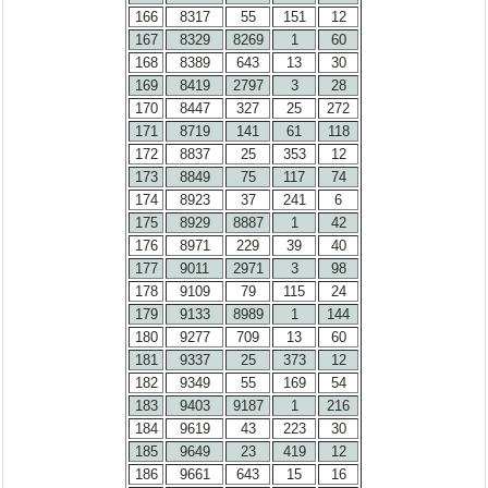
166
8317
55
151
12
167
8329
8269
1
60
168
8389
643
13
30
169
8419
2797
3
28
170
8447
327
25
272
171
8719
141
61
118
172
8837
25
353
12
173
8849
75
117
74
174
8923
37
241
6
175
8929
8887
1
42
176
8971
229
39
40
177
9011
2971
3
98
178
9109
79
115
24
179
9133
8989
1
144
180
9277
709
13
60
181
9337
25
373
12
182
9349
55
169
54
183
9403
9187
1
216
184
9619
43
223
30
185
9649
23
419
12
186
9661
643
15
16