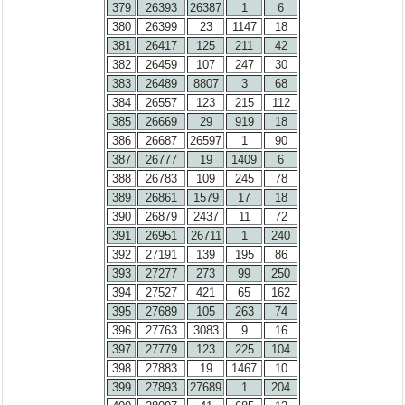
379
26393
26387
1
6
380
26399
23
1147
18
381
26417
125
211
42
382
26459
107
247
30
383
26489
8807
3
68
384
26557
123
215
112
385
26669
29
919
18
386
26687
26597
1
90
387
26777
19
1409
6
388
26783
109
245
78
389
26861
1579
17
18
390
26879
2437
11
72
391
26951
26711
1
240
392
27191
139
195
86
393
27277
273
99
250
394
27527
421
65
162
395
27689
105
263
74
396
27763
3083
9
16
397
27779
123
225
104
398
27883
19
1467
10
399
27893
27689
1
204