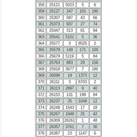
358
25121
5023
5
6
359
25127
247
101
180
360
25307
587
43
66
361
25373
937
27
74
362
25447
313
81
94
363
25541
5101
5
36
364
25577
3
8525
2
365
25579
149
171
100
366
25679
5119
5
84
367
25763
883
29
156
368
25919
3677
7
180
369
26099
19
1373
12
370
26111
3
8703
2
371
26113
2897
9
40
372
26153
131
199
84
373
26237
25
1049
12
374
26249
1543
17
18
375
26267
1049
25
42
376
26309
26261
1
48
377
26357
3761
7
30
378
26387
23
1147
6