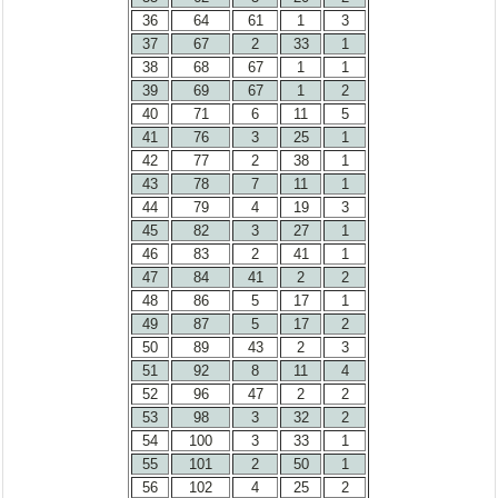
36
64
61
1
3
37
67
2
33
1
38
68
67
1
1
39
69
67
1
2
40
71
6
11
5
41
76
3
25
1
42
77
2
38
1
43
78
7
11
1
44
79
4
19
3
45
82
3
27
1
46
83
2
41
1
47
84
41
2
2
48
86
5
17
1
49
87
5
17
2
50
89
43
2
3
51
92
8
11
4
52
96
47
2
2
53
98
3
32
2
54
100
3
33
1
55
101
2
50
1
56
102
4
25
2