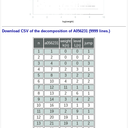
Download CSV of the decomposition of A056231 (9999 lines.)
weight
level
n
a056231
jump
k(n)
L(n)
1
1
0
0
1
2
2
0
0
2
3
4
0
0
3
4
7
2
3
1
5
8
3
2
2
6
10
4
2
2
7
12
11
1
1
8
13
2
6
1
9
14
3
4
2
10
16
13
1
3
11
19
2
9
1
12
20
19
1
1
13
21
19
1
2