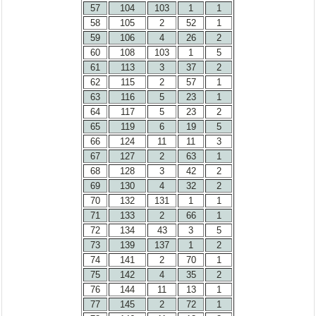
57
104
103
1
1
58
105
2
52
1
59
106
4
26
2
60
108
103
1
5
61
113
3
37
2
62
115
2
57
1
63
116
5
23
1
64
117
5
23
2
65
119
6
19
5
66
124
11
11
3
67
127
2
63
1
68
128
3
42
2
69
130
4
32
2
70
132
131
1
1
71
133
2
66
1
72
134
43
3
5
73
139
137
1
2
74
141
2
70
1
75
142
4
35
2
76
144
11
13
1
77
145
2
72
1