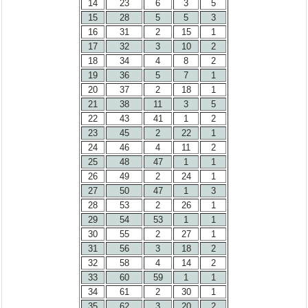
14
23
6
3
5
15
28
5
5
3
16
31
2
15
1
17
32
3
10
2
18
34
4
8
2
19
36
5
7
1
20
37
2
18
1
21
38
11
3
5
22
43
41
1
2
23
45
2
22
1
24
46
4
11
2
25
48
47
1
1
26
49
2
24
1
27
50
47
1
3
28
53
2
26
1
29
54
53
1
1
30
55
2
27
1
31
56
3
18
2
32
58
4
14
2
33
60
59
1
1
34
61
2
30
1
35
62
3
20
2