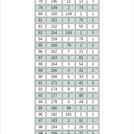
78
146
11
13
3
79
149
2
74
1
80
150
149
1
1
81
151
2
75
1
82
152
3
50
2
83
154
149
1
5
84
159
2
79
1
85
160
79
2
2
86
162
7
23
1
87
163
2
81
1
88
164
3
54
2
89
166
4
41
2
90
168
5
33
3
91
171
4
42
3
92
174
9
19
3
93
177
2
88
1
94
178
4
44
2
95
180
89
2
2
96
182
181
1
1
97
183
2
91
1
98
184
7
26
2
99
186
5
37
1