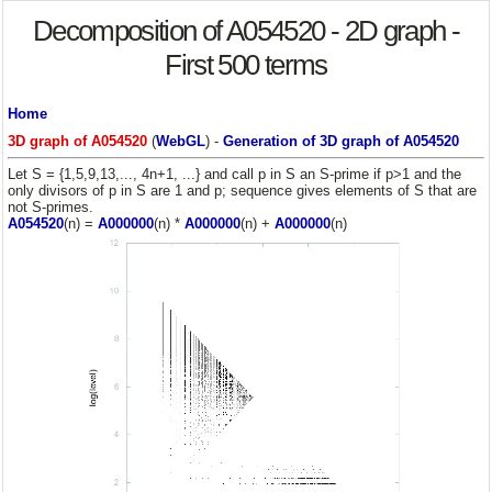
Decomposition of A054520 - 2D graph -
First 500 terms
Home
3D graph of A054520
(
WebGL
) -
Generation of 3D graph of A054520
Let S = {1,5,9,13,..., 4n+1, ...} and call p in S an S-prime if p>1 and the
only divisors of p in S are 1 and p; sequence gives elements of S that are
not S-primes.
A054520
(n) =
A000000
(n) *
A000000
(n) +
A000000
(n)