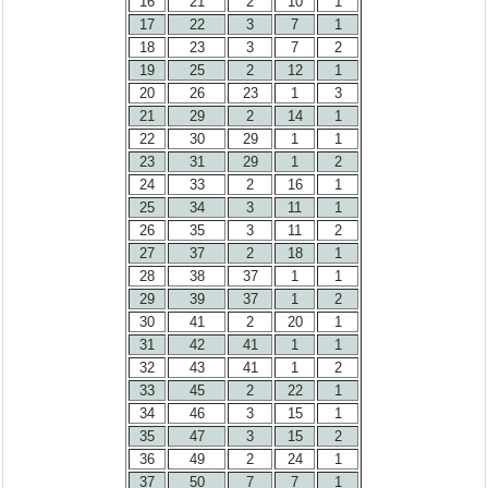
16
21
2
10
1
17
22
3
7
1
18
23
3
7
2
19
25
2
12
1
20
26
23
1
3
21
29
2
14
1
22
30
29
1
1
23
31
29
1
2
24
33
2
16
1
25
34
3
11
1
26
35
3
11
2
27
37
2
18
1
28
38
37
1
1
29
39
37
1
2
30
41
2
20
1
31
42
41
1
1
32
43
41
1
2
33
45
2
22
1
34
46
3
15
1
35
47
3
15
2
36
49
2
24
1
37
50
7
7
1