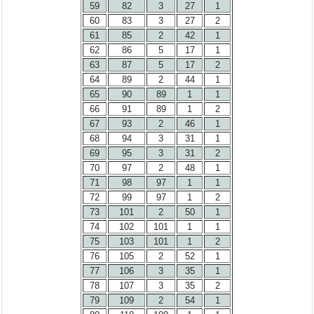
59
82
3
27
1
60
83
3
27
2
61
85
2
42
1
62
86
5
17
1
63
87
5
17
2
64
89
2
44
1
65
90
89
1
1
66
91
89
1
2
67
93
2
46
1
68
94
3
31
1
69
95
3
31
2
70
97
2
48
1
71
98
97
1
1
72
99
97
1
2
73
101
2
50
1
74
102
101
1
1
75
103
101
1
2
76
105
2
52
1
77
106
3
35
1
78
107
3
35
2
79
109
2
54
1