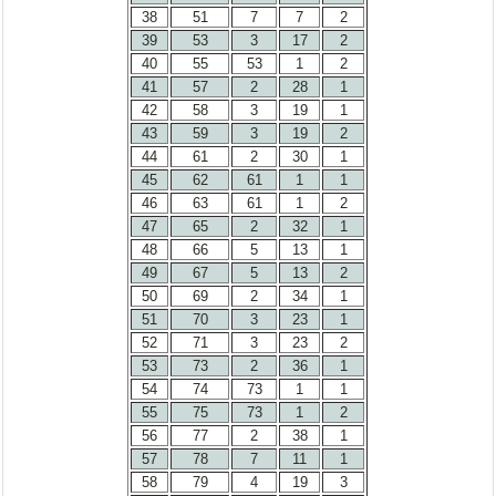
38
51
7
7
2
39
53
3
17
2
40
55
53
1
2
41
57
2
28
1
42
58
3
19
1
43
59
3
19
2
44
61
2
30
1
45
62
61
1
1
46
63
61
1
2
47
65
2
32
1
48
66
5
13
1
49
67
5
13
2
50
69
2
34
1
51
70
3
23
1
52
71
3
23
2
53
73
2
36
1
54
74
73
1
1
55
75
73
1
2
56
77
2
38
1
57
78
7
11
1
58
79
4
19
3