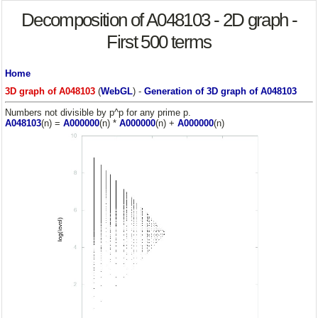
Decomposition of A048103 - 2D graph -
First 500 terms
Home
3D graph of A048103
(
WebGL
) -
Generation of 3D graph of A048103
Numbers not divisible by p^p for any prime p.
A048103
(n) =
A000000
(n) *
A000000
(n) +
A000000
(n)