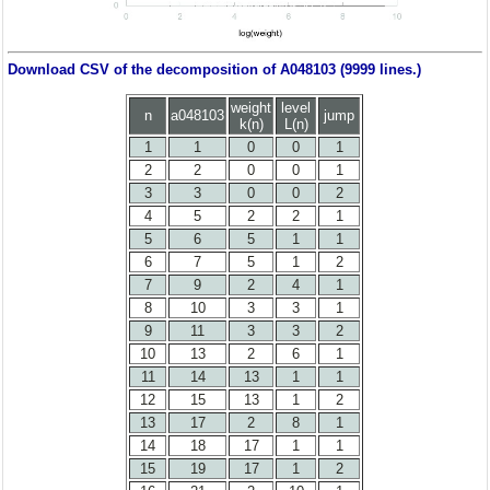
Download CSV of the decomposition of A048103 (9999 lines.)
weight
level
n
a048103
jump
k(n)
L(n)
1
1
0
0
1
2
2
0
0
1
3
3
0
0
2
4
5
2
2
1
5
6
5
1
1
6
7
5
1
2
7
9
2
4
1
8
10
3
3
1
9
11
3
3
2
10
13
2
6
1
11
14
13
1
1
12
15
13
1
2
13
17
2
8
1
14
18
17
1
1
15
19
17
1
2