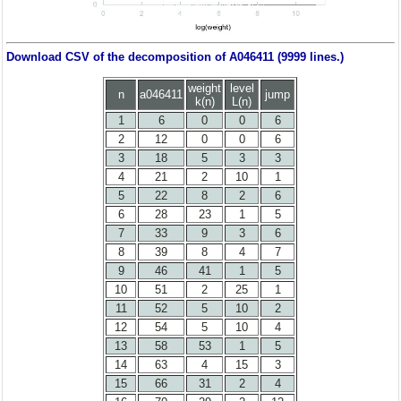
Download CSV of the decomposition of A046411 (9999 lines.)
weight
level
n
a046411
jump
k(n)
L(n)
1
6
0
0
6
2
12
0
0
6
3
18
5
3
3
4
21
2
10
1
5
22
8
2
6
6
28
23
1
5
7
33
9
3
6
8
39
8
4
7
9
46
41
1
5
10
51
2
25
1
11
52
5
10
2
12
54
5
10
4
13
58
53
1
5
14
63
4
15
3
15
66
31
2
4