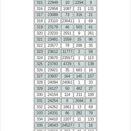
315
22949
10
2294
9
316
22958
1087
21
131
317
23089
73
316
21
318
23110
23041
1
69
319
23179
46
503
41
320
23220
2551
9
261
321
23481
1559
15
96
322
23577
79
298
35
323
23612
11777
2
58
324
23670
23557
1
113
325
23783
4729
5
138
326
23921
35
683
16
327
23937
164
145
157
328
24094
24061
1
33
329
24127
50
482
27
330
24154
114
211
100
331
24254
9
2694
8
332
24262
1861
13
69
333
24331
86
282
79
334
24410
2207
11
133
335
24543
24527
1
16