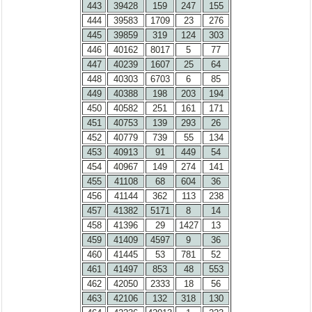
443
39428
159
247
155
444
39583
1709
23
276
445
39859
319
124
303
446
40162
8017
5
77
447
40239
1607
25
64
448
40303
6703
6
85
449
40388
198
203
194
450
40582
251
161
171
451
40753
139
293
26
452
40779
739
55
134
453
40913
91
449
54
454
40967
149
274
141
455
41108
68
604
36
456
41144
362
113
238
457
41382
5171
8
14
458
41396
29
1427
13
459
41409
4597
9
36
460
41445
53
781
52
461
41497
853
48
553
462
42050
2333
18
56
463
42106
132
318
130