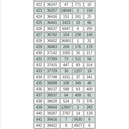
422
36247
47
771
10
423
36257
18049
2
159
424
36416
151
241
25
425
36441
2423
15
96
426
36537
6047
6
255
427
36792
154
238
140
428
36932
36901
1
31
429
36963
209
176
179
430
37142
1055
35
217
431
37359
73
511
56
432
37415
447
83
314
433
37729
30
1257
19
434
37748
1011
37
341
435
38089
109
349
48
436
38137
599
63
400
437
38537
94
409
91
438
38628
524
73
376
439
39004
12907
3
283
440
39287
2797
14
129
441
39416
7
5630
6
442
39422
8
4927
6