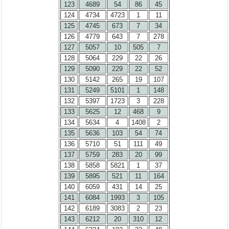
123
4689
54
86
45
124
4734
4723
1
11
125
4745
673
7
34
126
4779
643
7
278
127
5057
10
505
7
128
5064
229
22
26
129
5090
229
22
52
130
5142
265
19
107
131
5249
5101
1
148
132
5397
1723
3
228
133
5625
12
468
9
134
5634
4
1408
2
135
5636
103
54
74
136
5710
51
111
49
137
5759
283
20
99
138
5858
5821
1
37
139
5895
521
11
164
140
6059
431
14
25
141
6084
1993
3
105
142
6189
3083
2
23
143
6212
20
310
12