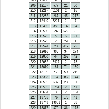
208
12060
11953
1
107
209
12167
577
21
50
210
12217
6101
2
15
211
12232
267
45
217
212
12449
6221
2
7
213
12456
883
14
94
214
12550
24
522
22
215
12572
77
163
21
216
12593
2
6296
1
217
12594
28
449
22
218
12616
363
34
274
219
12890
44
292
42
220
12932
6427
2
78
221
13010
181
71
159
222
13169
259
50
219
223
13388
154
86
144
224
13532
587
23
31
225
13563
6761
2
41
226
13604
108
125
104
227
13708
79
173
41
228
13749
13681
1
68
229
13817
379
36
173