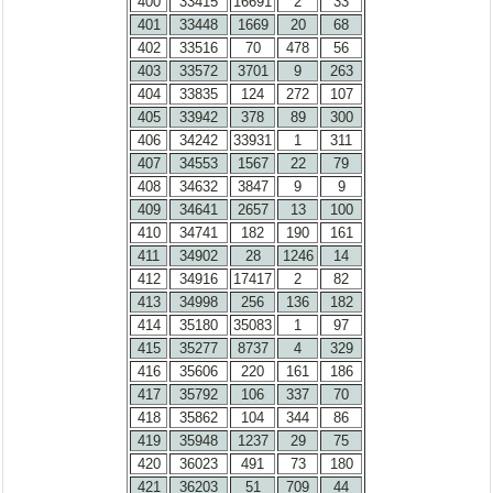
400
33415
16691
2
33
401
33448
1669
20
68
402
33516
70
478
56
403
33572
3701
9
263
404
33835
124
272
107
405
33942
378
89
300
406
34242
33931
1
311
407
34553
1567
22
79
408
34632
3847
9
9
409
34641
2657
13
100
410
34741
182
190
161
411
34902
28
1246
14
412
34916
17417
2
82
413
34998
256
136
182
414
35180
35083
1
97
415
35277
8737
4
329
416
35606
220
161
186
417
35792
106
337
70
418
35862
104
344
86
419
35948
1237
29
75
420
36023
491
73
180
421
36203
51
709
44