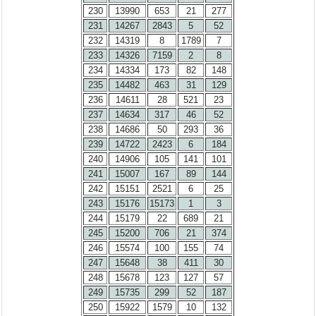
230
13990
653
21
277
231
14267
2843
5
52
232
14319
8
1789
7
233
14326
7159
2
8
234
14334
173
82
148
235
14482
463
31
129
236
14611
28
521
23
237
14634
317
46
52
238
14686
50
293
36
239
14722
2423
6
184
240
14906
105
141
101
241
15007
167
89
144
242
15151
2521
6
25
243
15176
15173
1
3
244
15179
22
689
21
245
15200
706
21
374
246
15574
100
155
74
247
15648
38
411
30
248
15678
123
127
57
249
15735
299
52
187
250
15922
1579
10
132