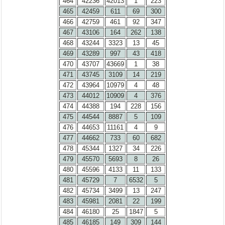
464
42236
42013
1
223
465
42459
611
69
300
466
42759
461
92
347
467
43106
164
262
138
468
43244
3323
13
45
469
43289
997
43
418
470
43707
43669
1
38
471
43745
3109
14
219
472
43964
10979
4
48
473
44012
10909
4
376
474
44388
194
228
156
475
44544
8887
5
109
476
44653
11161
4
9
477
44662
733
60
682
478
45344
1327
34
226
479
45570
5693
8
26
480
45596
4133
11
133
481
45729
7
6532
5
482
45734
3499
13
247
483
45981
2081
22
199
484
46180
25
1847
5
485
46185
149
309
144