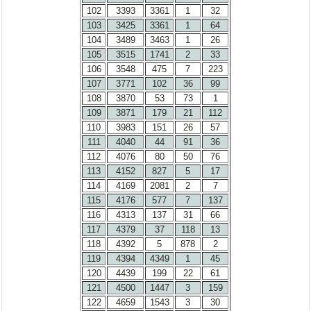
102
3393
3361
1
32
103
3425
3361
1
64
104
3489
3463
1
26
105
3515
1741
2
33
106
3548
475
7
223
107
3771
102
36
99
108
3870
53
73
1
109
3871
179
21
112
110
3983
151
26
57
111
4040
44
91
36
112
4076
80
50
76
113
4152
827
5
17
114
4169
2081
2
7
115
4176
577
7
137
116
4313
137
31
66
117
4379
37
118
13
118
4392
5
878
2
119
4394
4349
1
45
120
4439
199
22
61
121
4500
1447
3
159
122
4659
1543
3
30