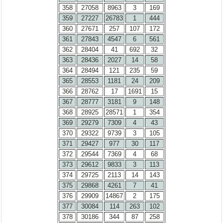
358
27058
8963
3
169
359
27227
26783
1
444
360
27671
257
107
172
361
27843
4547
6
561
362
28404
41
692
32
363
28436
2027
14
58
364
28494
121
235
59
365
28553
1181
24
209
366
28762
17
1691
15
367
28777
3181
9
148
368
28925
28571
1
354
369
29279
7309
4
43
370
29322
9739
3
105
371
29427
977
30
117
372
29544
7369
4
68
373
29612
9833
3
113
374
29725
2113
14
143
375
29868
4261
7
41
376
29909
14867
2
175
377
30084
114
263
102
378
30186
344
87
258