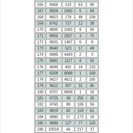
166
8469
133
63
90
167
8559
1693
5
94
168
8653
178
48
109
169
8762
727
12
38
170
8800
1093
8
56
171
8856
2927
3
75
172
8931
1487
6
9
173
8940
523
17
49
174
8989
4493
2
3
175
8992
1117
8
56
176
9048
491
18
210
177
9258
9089
1
169
178
9427
4621
2
185
179
9612
307
31
95
180
9707
9689
1
18
181
9725
38
255
35
182
9760
89
109
59
183
9819
82
119
61
184
9880
57
173
19
185
9899
127
77
120
186
10019
46
217
37