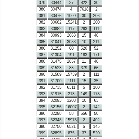
379
30444
37
822
30
380
30474
4
7618
2
381
30476
1009
30
206
382
30682
15241
2
200
383
30882
117
263
111
384
30993
2063
15
48
385
31041
3083
10
211
386
31252
60
520
52
387
31304
191
163
171
388
31475
2857
11
48
389
31523
83
379
66
390
31589
15739
2
111
391
31700
2111
15
35
392
31735
6311
5
180
393
31915
213
149
178
394
32093
3203
10
63
395
32156
16007
2
142
396
32298
58
556
50
397
32348
15973
2
402
398
32750
6521
5
145
399
32895
875
37
520