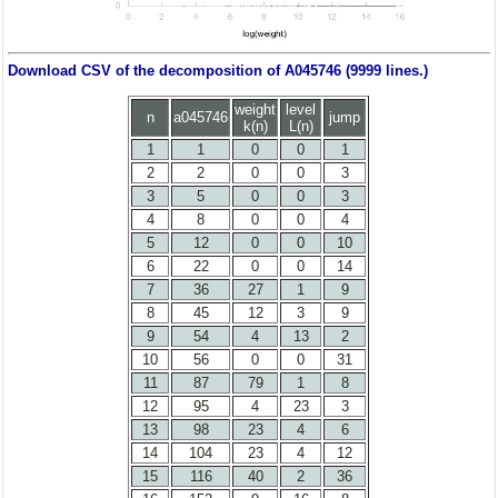
Download CSV of the decomposition of A045746 (9999 lines.)
weight
level
n
a045746
jump
k(n)
L(n)
1
1
0
0
1
2
2
0
0
3
3
5
0
0
3
4
8
0
0
4
5
12
0
0
10
6
22
0
0
14
7
36
27
1
9
8
45
12
3
9
9
54
4
13
2
10
56
0
0
31
11
87
79
1
8
12
95
4
23
3
13
98
23
4
6
14
104
23
4
12
15
116
40
2
36