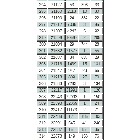
294
21127
53
398
33
295
21160
2113
10
30
296
21190
24
882
22
297
21212
7039
3
95
298
21307
4243
5
92
299
21399
10597
2
205
300
21604
29
744
28
301
21632
21577
1
55
302
21687
34
637
29
303
21716
1439
15
131
304
21847
947
23
66
305
21913
809
27
70
306
21983
7283
3
134
307
22117
21991
1
126
308
22243
22093
1
150
309
22393
22369
1
24
310
22417
11173
2
71
311
22488
121
185
103
312
22591
545
41
246
313
22837
151
151
36
314
22873
149
153
76