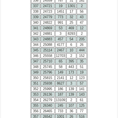
336
24559
787
31
162
337
24721
19
1301
2
338
24723
1451
17
56
339
24779
773
32
43
340
24822
991
25
47
341
24869
53
469
12
342
24881
3
8293
2
343
24883
457
54
205
344
25088
4177
6
26
345
25114
2467
10
444
346
25558
12703
2
152
347
25710
65
395
35
348
25745
58
443
51
349
25796
149
173
19
350
25815
2141
12
123
351
25938
8627
3
57
352
25995
186
139
141
353
26136
187
139
143
354
26279
13109
2
61
355
26340
245
107
125
356
26465
733
36
77
357
26542
1001
26
516