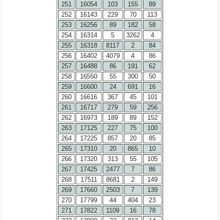
251
16054
103
155
89
252
16143
229
70
113
253
16256
89
182
58
254
16314
5
3262
4
255
16318
8117
2
84
256
16402
4079
4
86
257
16488
86
191
62
258
16550
55
300
50
259
16600
24
691
16
260
16616
367
45
101
261
16717
279
59
256
262
16973
189
89
152
263
17125
227
75
100
264
17225
857
20
85
265
17310
20
865
10
266
17320
313
55
105
267
17425
2477
7
86
268
17511
8681
2
149
269
17660
2503
7
139
270
17799
44
404
23
271
17822
1109
16
78