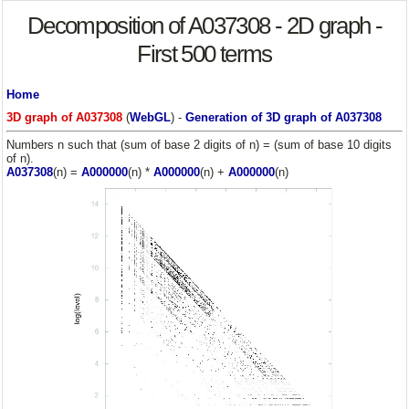
Decomposition of A037308 - 2D graph -
First 500 terms
Home
3D graph of A037308
(
WebGL
) -
Generation of 3D graph of A037308
Numbers n such that (sum of base 2 digits of n) = (sum of base 10 digits
of n).
A037308
(n) =
A000000
(n) *
A000000
(n) +
A000000
(n)