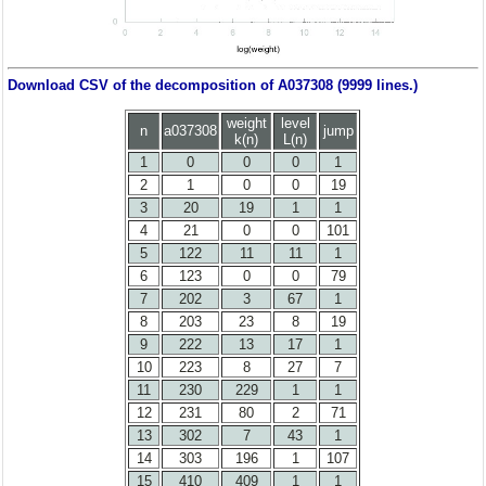
Download CSV of the decomposition of A037308 (9999 lines.)
weight
level
n
a037308
jump
k(n)
L(n)
1
0
0
0
1
2
1
0
0
19
3
20
19
1
1
4
21
0
0
101
5
122
11
11
1
6
123
0
0
79
7
202
3
67
1
8
203
23
8
19
9
222
13
17
1
10
223
8
27
7
11
230
229
1
1
12
231
80
2
71
13
302
7
43
1
14
303
196
1
107
15
410
409
1
1