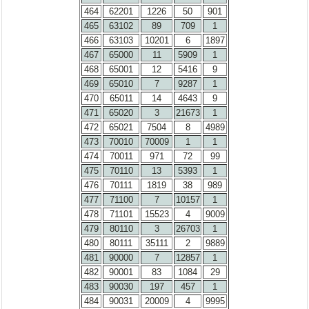
464
62201
1226
50
901
465
63102
89
709
1
466
63103
10201
6
1897
467
65000
11
5909
1
468
65001
12
5416
9
469
65010
7
9287
1
470
65011
14
4643
9
471
65020
3
21673
1
472
65021
7504
8
4989
473
70010
70009
1
1
474
70011
971
72
99
475
70110
13
5393
1
476
70111
1819
38
989
477
71100
7
10157
1
478
71101
15523
4
9009
479
80110
3
26703
1
480
80111
35111
2
9889
481
90000
7
12857
1
482
90001
83
1084
29
483
90030
197
457
1
484
90031
20009
4
9995