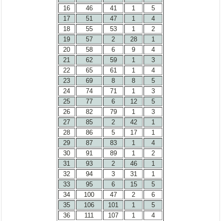
16
46
41
1
5
17
51
47
1
4
18
55
53
1
2
19
57
2
28
1
20
58
6
9
4
21
62
59
1
3
22
65
61
1
4
23
69
8
8
5
24
74
71
1
3
25
77
6
12
5
26
82
79
1
3
27
85
2
42
1
28
86
5
17
1
29
87
83
1
4
30
91
89
1
2
31
93
2
46
1
32
94
3
31
1
33
95
6
15
5
34
100
47
2
6
35
106
101
1
5
36
111
107
1
4