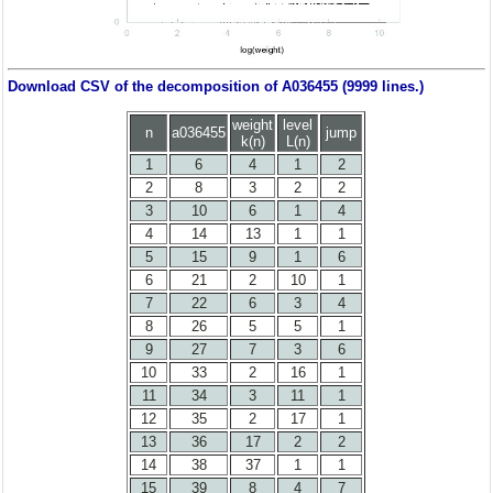
Download CSV of the decomposition of A036455 (9999 lines.)
weight
level
n
a036455
jump
k(n)
L(n)
1
6
4
1
2
2
8
3
2
2
3
10
6
1
4
4
14
13
1
1
5
15
9
1
6
6
21
2
10
1
7
22
6
3
4
8
26
5
5
1
9
27
7
3
6
10
33
2
16
1
11
34
3
11
1
12
35
2
17
1
13
36
17
2
2
14
38
37
1
1
15
39
8
4
7