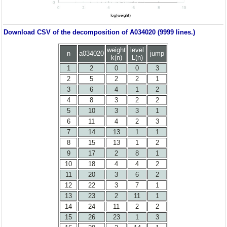
Download CSV of the decomposition of A034020 (9999 lines.)
weight
level
n
a034020
jump
k(n)
L(n)
1
2
0
0
3
2
5
2
2
1
3
6
4
1
2
4
8
3
2
2
5
10
3
3
1
6
11
4
2
3
7
14
13
1
1
8
15
13
1
2
9
17
2
8
1
10
18
4
4
2
11
20
3
6
2
12
22
3
7
1
13
23
2
11
1
14
24
11
2
2
15
26
23
1
3