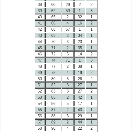
38
60
29
2
2
39
62
59
1
3
40
65
2
32
1
41
66
4
16
2
42
68
67
1
1
43
69
2
34
1
44
70
3
23
1
45
71
2
35
1
46
72
5
14
2
47
74
71
1
3
48
77
2
38
1
49
78
4
19
2
50
80
3
26
2
51
82
3
27
1
52
83
3
27
2
53
85
2
42
1
54
86
5
17
1
55
87
2
43
1
56
88
3
29
1
57
89
2
44
1
58
90
4
22
2