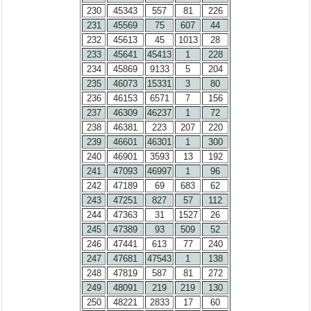
230
45343
557
81
226
231
45569
75
607
44
232
45613
45
1013
28
233
45641
45413
1
228
234
45869
9133
5
204
235
46073
15331
3
80
236
46153
6571
7
156
237
46309
46237
1
72
238
46381
223
207
220
239
46601
46301
1
300
240
46901
3593
13
192
241
47093
46997
1
96
242
47189
69
683
62
243
47251
827
57
112
244
47363
31
1527
26
245
47389
93
509
52
246
47441
613
77
240
247
47681
47543
1
138
248
47819
587
81
272
249
48091
219
219
130
250
48221
2833
17
60