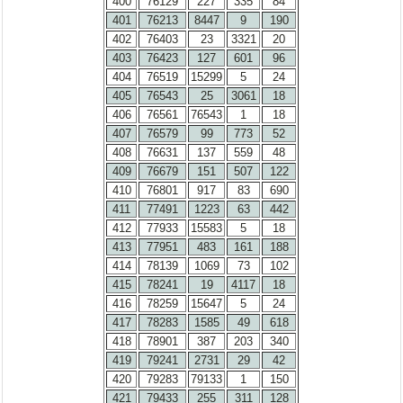
400
76129
227
335
84
401
76213
8447
9
190
402
76403
23
3321
20
403
76423
127
601
96
404
76519
15299
5
24
405
76543
25
3061
18
406
76561
76543
1
18
407
76579
99
773
52
408
76631
137
559
48
409
76679
151
507
122
410
76801
917
83
690
411
77491
1223
63
442
412
77933
15583
5
18
413
77951
483
161
188
414
78139
1069
73
102
415
78241
19
4117
18
416
78259
15647
5
24
417
78283
1585
49
618
418
78901
387
203
340
419
79241
2731
29
42
420
79283
79133
1
150
421
79433
255
311
128