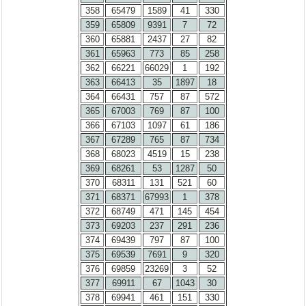
358
65479
1589
41
330
359
65809
9391
7
72
360
65881
2437
27
82
361
65963
773
85
258
362
66221
66029
1
192
363
66413
35
1897
18
364
66431
757
87
572
365
67003
769
87
100
366
67103
1097
61
186
367
67289
765
87
734
368
68023
4519
15
238
369
68261
53
1287
50
370
68311
131
521
60
371
68371
67993
1
378
372
68749
471
145
454
373
69203
237
291
236
374
69439
797
87
100
375
69539
7691
9
320
376
69859
23269
3
52
377
69911
67
1043
30
378
69941
461
151
330