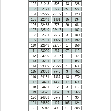
102
21943
505
43
228
103
22171
63
351
58
104
22229
22109
1
120
105
22349
1481
15
134
106
22483
773
29
66
107
22549
22447
1
102
108
22651
7517
3
100
109
22751
1327
17
192
110
22943
22787
1
156
111
23099
237
97
110
112
23209
23167
1
42
113
23251
1103
21
88
114
23339
23279
1
60
115
23399
7549
3
752
116
24151
1837
13
270
117
24421
1433
17
60
118
24481
8123
3
112
119
24593
459
53
266
120
24859
3547
7
30
121
24889
127
195
124
122
25013
405
61
308