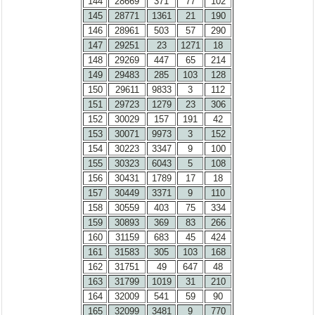
144
28669
371
77
102
145
28771
1361
21
190
146
28961
503
57
290
147
29251
23
1271
18
148
29269
447
65
214
149
29483
285
103
128
150
29611
9833
3
112
151
29723
1279
23
306
152
30029
157
191
42
153
30071
9973
3
152
154
30223
3347
9
100
155
30323
6043
5
108
156
30431
1789
17
18
157
30449
3371
9
110
158
30559
403
75
334
159
30893
369
83
266
160
31159
683
45
424
161
31583
305
103
168
162
31751
49
647
48
163
31799
1019
31
210
164
32009
541
59
90
165
32099
3481
9
770