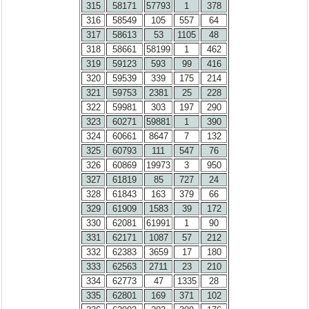
315
58171
57793
1
378
316
58549
105
557
64
317
58613
53
1105
48
318
58661
58199
1
462
319
59123
593
99
416
320
59539
339
175
214
321
59753
2381
25
228
322
59981
303
197
290
323
60271
59881
1
390
324
60661
8647
7
132
325
60793
111
547
76
326
60869
19973
3
950
327
61819
85
727
24
328
61843
163
379
66
329
61909
1583
39
172
330
62081
61991
1
90
331
62171
1087
57
212
332
62383
3659
17
180
333
62563
2711
23
210
334
62773
47
1335
28
335
62801
169
371
102