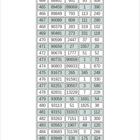
464
88951
951
93
508
465
89459
89069
1
390
466
89849
793
113
240
467
90089
809
111
290
468
90379
283
319
102
469
90481
273
331
118
470
90599
2447
37
60
471
90659
27
3357
20
472
90679
1777
51
52
473
90731
90659
1
72
474
90803
89933
1
870
475
91673
265
345
248
476
91921
91591
1
330
477
92251
30557
3
580
478
92831
13229
7
228
479
93059
55
1691
54
480
93113
51
1825
38
481
93151
31013
3
112
482
93263
7151
13
300
483
93563
1907
49
120
484
93683
31139
3
266
485
93949
535
175
324