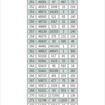
251
48281
97
497
72
252
48353
3209
15
218
253
48571
16183
3
22
254
48593
521
93
140
255
48733
1567
31
156
256
48889
523
93
250
257
49139
16333
3
140
258
49279
375
131
154
259
49433
83
595
48
260
49481
49109
1
372
261
49853
49547
1
306
262
50159
617
81
182
263
50341
1523
33
82
264
50423
85
593
18
265
50441
50159
1
282
266
50723
491
103
150
267
50873
677
75
98
268
50971
1029
49
550
269
51521
93
553
92
270
51613
17159
3
136
271
51749
43
1203
20