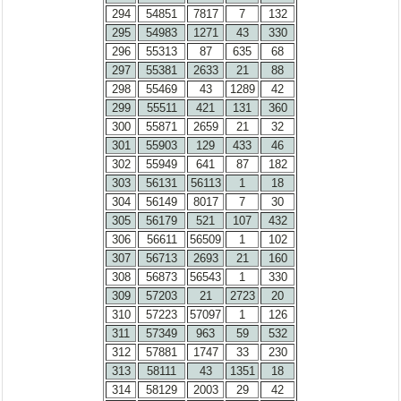
294
54851
7817
7
132
295
54983
1271
43
330
296
55313
87
635
68
297
55381
2633
21
88
298
55469
43
1289
42
299
55511
421
131
360
300
55871
2659
21
32
301
55903
129
433
46
302
55949
641
87
182
303
56131
56113
1
18
304
56149
8017
7
30
305
56179
521
107
432
306
56611
56509
1
102
307
56713
2693
21
160
308
56873
56543
1
330
309
57203
21
2723
20
310
57223
57097
1
126
311
57349
963
59
532
312
57881
1747
33
230
313
58111
43
1351
18
314
58129
2003
29
42