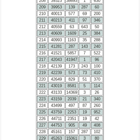
208
39323
38693
1
630
209
39953
139
287
60
210
40013
577
69
200
211
40213
411
97
346
212
40559
63
643
50
213
40609
1609
25
384
214
40993
1163
35
288
215
41281
287
143
240
216
41521
5857
7
522
217
42043
41947
1
96
218
42139
173
243
100
219
42239
573
73
410
220
42649
829
51
370
221
43019
8581
5
114
222
43133
14369
3
26
223
43159
2039
21
340
224
43499
497
87
260
225
43759
2253
19
952
226
44711
2351
19
42
227
44753
905
49
408
228
45161
157
287
102
229
45263
15061
3
80