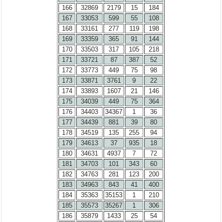
166
32869
2179
15
184
167
33053
599
55
108
168
33161
277
119
198
169
33359
365
91
144
170
33503
317
105
218
171
33721
87
387
52
172
33773
449
75
98
173
33871
3761
9
22
174
33893
1607
21
146
175
34039
449
75
364
176
34403
34367
1
36
177
34439
881
39
80
178
34519
135
255
94
179
34613
37
935
18
180
34631
4937
7
72
181
34703
101
343
60
182
34763
281
123
200
183
34963
843
41
400
184
35363
35153
1
210
185
35573
35267
1
306
186
35879
1433
25
54