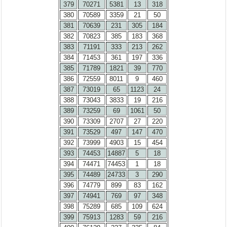
379
70271
5381
13
318
380
70589
3359
21
50
381
70639
231
305
184
382
70823
385
183
368
383
71191
333
213
262
384
71453
361
197
336
385
71789
1821
39
770
386
72559
8011
9
460
387
73019
65
1123
24
388
73043
3833
19
216
389
73259
69
1061
50
390
73309
2707
27
220
391
73529
497
147
470
392
73999
4903
15
454
393
74453
14887
5
18
394
74471
74453
1
18
395
74489
24733
3
290
396
74779
899
83
162
397
74941
769
97
348
398
75289
685
109
624
399
75913
1283
59
216