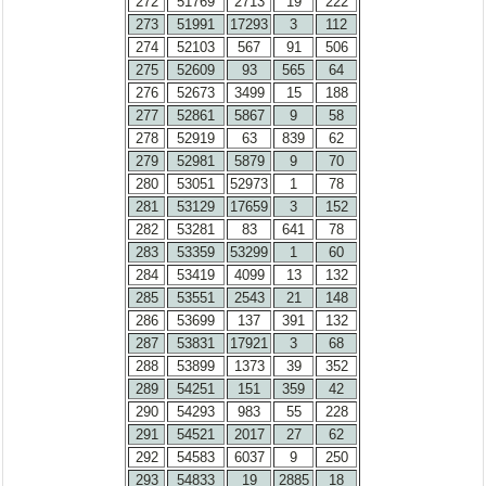
272
51769
2713
19
222
273
51991
17293
3
112
274
52103
567
91
506
275
52609
93
565
64
276
52673
3499
15
188
277
52861
5867
9
58
278
52919
63
839
62
279
52981
5879
9
70
280
53051
52973
1
78
281
53129
17659
3
152
282
53281
83
641
78
283
53359
53299
1
60
284
53419
4099
13
132
285
53551
2543
21
148
286
53699
137
391
132
287
53831
17921
3
68
288
53899
1373
39
352
289
54251
151
359
42
290
54293
983
55
228
291
54521
2017
27
62
292
54583
6037
9
250
293
54833
19
2885
18