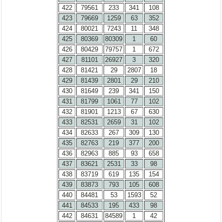
422
79561
233
341
108
423
79669
1259
63
352
424
80021
7243
11
348
425
80369
80309
1
60
426
80429
79757
1
672
427
81101
26927
3
320
428
81421
29
2807
18
429
81439
2801
29
210
430
81649
239
341
150
431
81799
1061
77
102
432
81901
1213
67
630
433
82531
2659
31
102
434
82633
267
309
130
435
82763
219
377
200
436
82963
885
93
658
437
83621
2531
33
98
438
83719
619
135
154
439
83873
793
105
608
440
84481
53
1593
52
441
84533
195
433
98
442
84631
84589
1
42