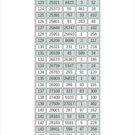
123
25321
8423
3
52
124
25373
55
461
18
125
25391
757
33
410
126
25801
91
283
48
127
25849
25747
1
102
128
25951
25693
1
258
129
26209
8699
3
112
130
26321
231
113
218
131
26539
45
589
34
132
26573
26387
1
186
133
26759
5347
5
24
134
26783
293
91
120
135
26903
26813
1
90
136
26993
289
93
116
137
27109
323
83
300
138
27409
9103
3
100
139
27509
27017
1
492
140
28001
287
97
162
141
28163
53
531
20
142
28183
5591
5
228
143
28411
599
47
258