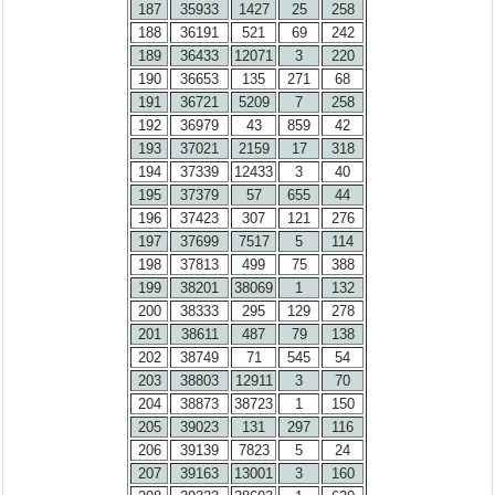
187
35933
1427
25
258
188
36191
521
69
242
189
36433
12071
3
220
190
36653
135
271
68
191
36721
5209
7
258
192
36979
43
859
42
193
37021
2159
17
318
194
37339
12433
3
40
195
37379
57
655
44
196
37423
307
121
276
197
37699
7517
5
114
198
37813
499
75
388
199
38201
38069
1
132
200
38333
295
129
278
201
38611
487
79
138
202
38749
71
545
54
203
38803
12911
3
70
204
38873
38723
1
150
205
39023
131
297
116
206
39139
7823
5
24
207
39163
13001
3
160