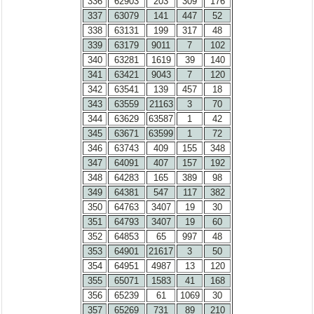
336
62903
203
309
176
337
63079
141
447
52
338
63131
199
317
48
339
63179
9011
7
102
340
63281
1619
39
140
341
63421
9043
7
120
342
63541
139
457
18
343
63559
21163
3
70
344
63629
63587
1
42
345
63671
63599
1
72
346
63743
409
155
348
347
64091
407
157
192
348
64283
165
389
98
349
64381
547
117
382
350
64763
3407
19
30
351
64793
3407
19
60
352
64853
65
997
48
353
64901
21617
3
50
354
64951
4987
13
120
355
65071
1583
41
168
356
65239
61
1069
30
357
65269
731
89
210