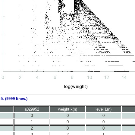
. (9999 lines.)
a029952
weight k(n)
level L(n)
0
0
0
1
0
0
2
0
0
3
2
1