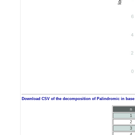
Download CSV of the decomposition of Palindromic in base 5
n
1
2
3
4