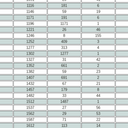
1116
181
6
1146
59
19
1171
191
6
1196
1171
1
1221
26
46
1246
8
155
1252
409
3
1277
313
4
1302
1277
1
1327
31
42
1352
661
2
1382
59
23
1407
691
2
1432
67
21
1457
179
8
1482
33
44
1512
1487
1
1537
27
56
1562
29
53
1587
71
22
1612
113
14