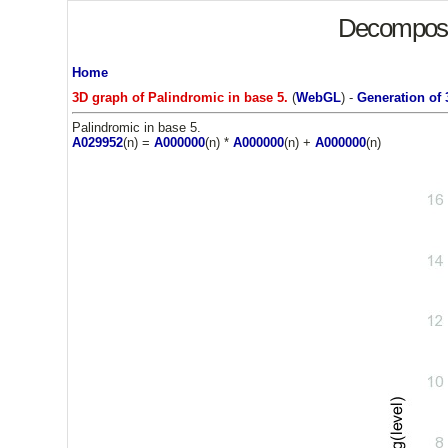
Decompositi
Home
3D graph of Palindromic in base 5.
(
WebGL
) -
Generation of 
Palindromic in base 5.
A029952
(n) =
A000000
(n) *
A000000
(n) +
A000000
(n)