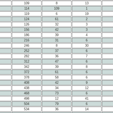
109
8
13
114
109
1
119
6
19
124
61
2
126
32
3
156
42
3
186
39
4
216
31
6
246
8
30
252
37
6
282
36
7
312
47
6
342
39
8
372
61
6
378
58
6
408
42
9
438
34
12
468
73
6
498
12
41
504
79
6
534
36
14