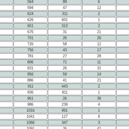
564
89
6
594
47
12
624
311
2
626
601
1
651
313
2
676
31
21
701
26
26
726
58
12
756
43
17
781
27
28
806
71
11
831
26
31
856
59
14
886
41
21
911
443
2
936
911
1
961
26
36
986
239
4
1016
991
1
1041
127
8
1066
347
3
1091
26
41