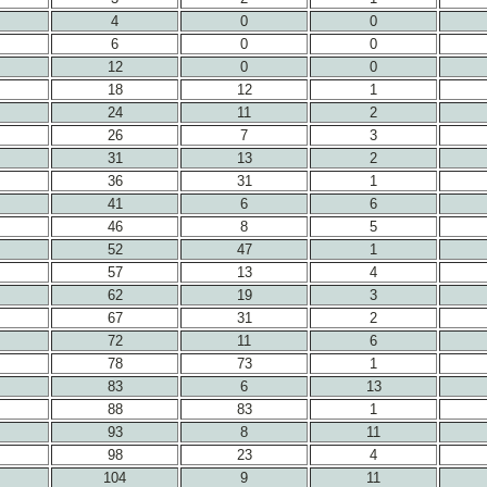
4
0
0
6
0
0
12
0
0
18
12
1
24
11
2
26
7
3
31
13
2
36
31
1
41
6
6
46
8
5
52
47
1
57
13
4
62
19
3
67
31
2
72
11
6
78
73
1
83
6
13
88
83
1
93
8
11
98
23
4
104
9
11