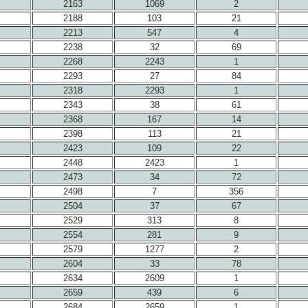
2163
1069
2
2188
103
21
2213
547
4
2238
32
69
2268
2243
1
2293
27
84
2318
2293
1
2343
38
61
2368
167
14
2398
113
21
2423
109
22
2448
2423
1
2473
34
72
2498
7
356
2504
37
67
2529
313
8
2554
281
9
2579
1277
2
2604
33
78
2634
2609
1
2659
439
6
2684
2659
1