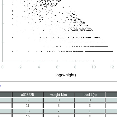
)
a023225
weight k(n)
level L(n)
5
0
0
11
3
3
13
7
1
19
5
3