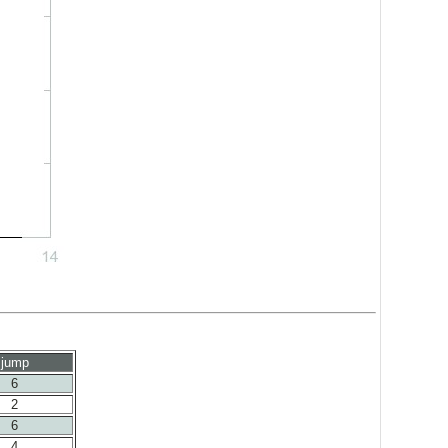
jump
6
2
6
4