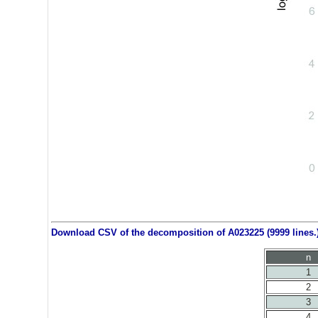
Download CSV of the decomposition of A023225 (9999 lines.
n
1
2
3
4