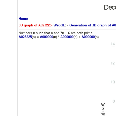
Deco
Home
3D graph of A023225
(
WebGL
) -
Generation of 3D graph of A
Numbers n such that n and 7n + 6 are both prime.
A023225
(n) =
A000000
(n) *
A000000
(n) +
A000000
(n)