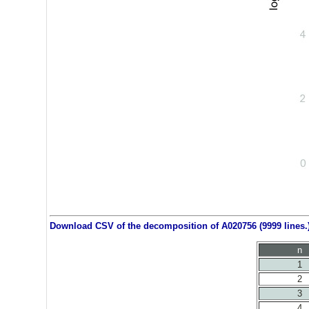
Download CSV of the decomposition of A020756 (9999 lines.
n
1
2
3
4