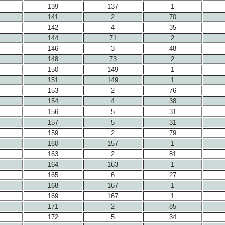
139
137
1
141
2
70
142
4
35
144
71
2
146
3
48
148
73
2
150
149
1
151
149
1
153
2
76
154
4
38
156
5
31
157
5
31
159
2
79
160
157
1
163
2
81
164
163
1
165
6
27
168
167
1
169
167
1
171
2
85
172
5
34