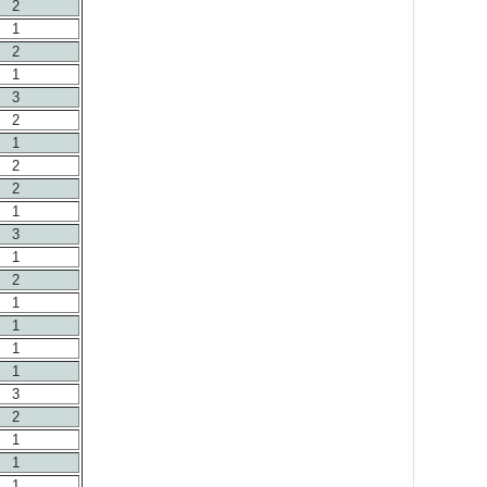
2
1
2
1
3
2
1
2
2
1
3
1
2
1
1
1
1
3
2
1
1
1