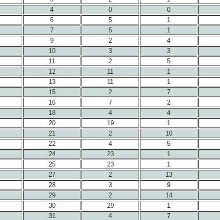
4
0
0
6
5
1
7
5
1
9
2
4
10
3
3
11
2
5
12
11
1
13
11
1
15
2
7
16
7
2
18
4
4
20
19
1
21
2
10
22
4
5
24
23
1
25
23
1
27
2
13
28
3
9
29
2
14
30
29
1
31
4
7