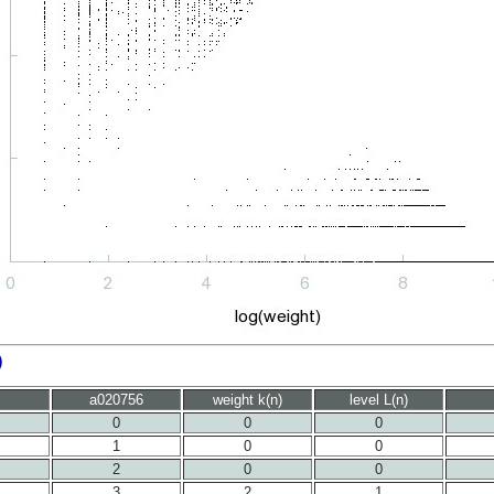
)
a020756
weight k(n)
level L(n)
0
0
0
1
0
0
2
0
0
3
2
1