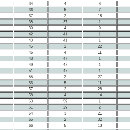
34
4
8
36
5
7
37
2
18
38
37
1
39
4
9
42
41
1
43
41
1
45
2
22
46
4
11
48
47
1
49
47
1
51
47
1
55
2
27
56
5
11
57
2
28
58
4
14
60
59
1
61
29
2
64
3
21
65
2
32
66
5
13