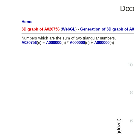
Deco
Home
3D graph of A020756
(
WebGL
) -
Generation of 3D graph of A
Numbers which are the sum of two triangular numbers.
A020756
(n) =
A000000
(n) *
A000000
(n) +
A000000
(n)