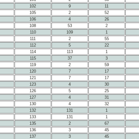
102
9
11
105
2
52
106
4
26
108
53
2
110
109
1
111
2
55
112
5
22
114
113
1
115
37
3
119
2
59
120
7
17
121
7
17
123
4
30
126
5
25
127
4
31
130
4
32
132
131
1
133
131
1
135
2
67
136
3
45
137
3
45