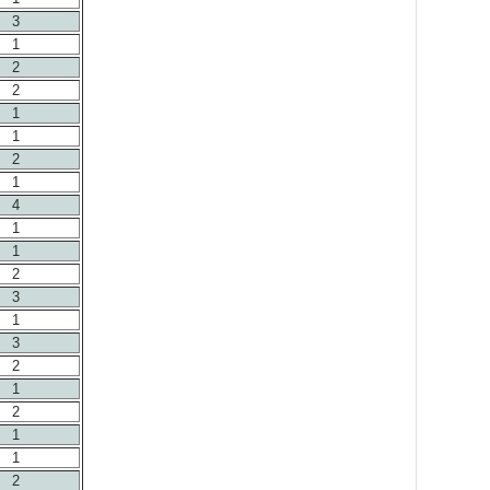
3
1
2
2
1
1
2
1
4
1
1
2
3
1
3
2
1
2
1
1
2