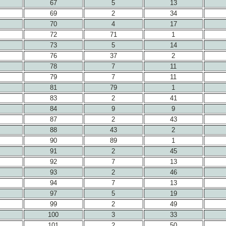
67
5
13
69
2
34
70
4
17
72
71
1
73
5
14
76
37
2
78
7
11
79
7
11
81
79
1
83
2
41
84
9
9
87
2
43
88
43
2
90
89
1
91
2
45
92
7
13
93
2
46
94
7
13
97
5
19
99
2
49
100
3
33
101
2
50