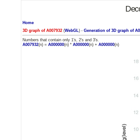
Deco
Home
3D graph of A007932
(
WebGL
) -
Generation of 3D graph of A
Numbers that contain only 1's, 2's and 3's.
A007932
(n) =
A000000
(n) *
A000000
(n) +
A000000
(n)