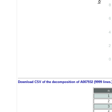
Download CSV of the decomposition of A007932 (9999 lines.
n
1
2
3
4