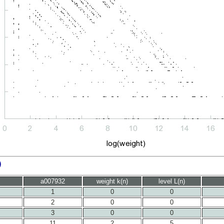
)
a007932
weight k(n)
level L(n)
1
0
0
2
0
0
3
0
0
11
2
5