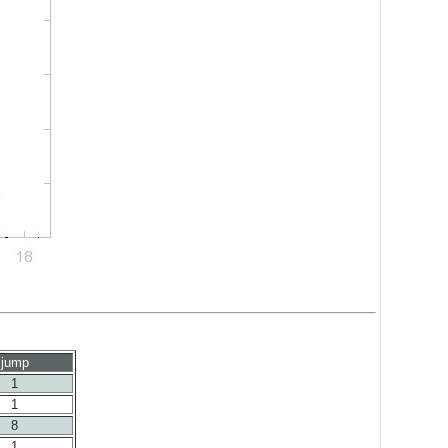
jump
1
1
8
1