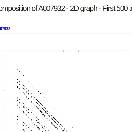
mposition of A007932 - 2D graph - First 500 
007932