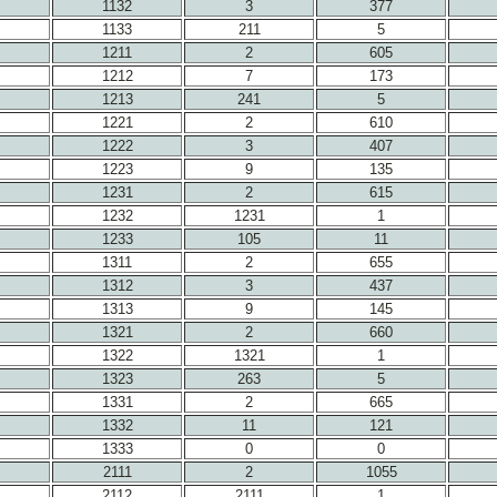
1132
3
377
1133
211
5
1211
2
605
1212
7
173
1213
241
5
1221
2
610
1222
3
407
1223
9
135
1231
2
615
1232
1231
1
1233
105
11
1311
2
655
1312
3
437
1313
9
145
1321
2
660
1322
1321
1
1323
263
5
1331
2
665
1332
11
121
1333
0
0
2111
2
1055
2112
2111
1