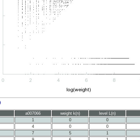
)
a007066
weight k(n)
level L(n)
1
0
0
4
0
0
7
5
1
9
6
1