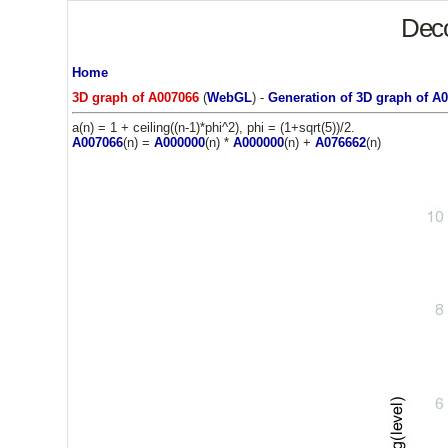
Deco
Home
3D graph of A007066
(
WebGL
) -
Generation of 3D graph of A
a(n) = 1 + ceiling((n-1)*phi^2), phi = (1+sqrt(5))/2.
A007066
(n) =
A000000
(n) *
A000000
(n) +
A076662
(n)