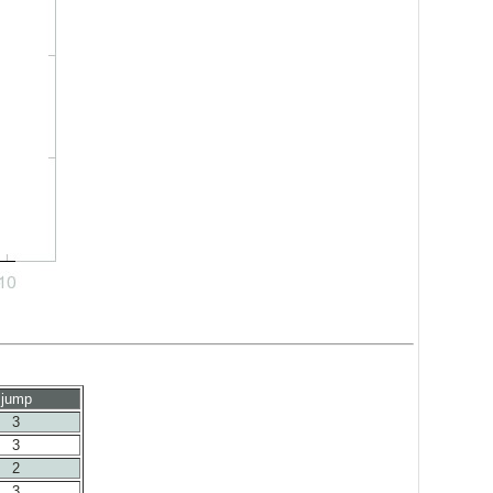
jump
3
3
2
3