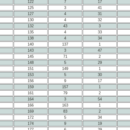
122
7
17
125
3
41
127
4
31
130
4
32
132
43
3
135
4
33
138
4
34
140
137
1
143
3
47
145
71
2
148
5
29
151
149
1
153
5
30
156
9
17
159
157
1
161
79
2
164
3
54
166
163
1
169
83
2
172
5
34
174
9
19
177
6
29