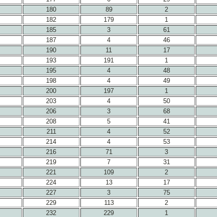
180
89
2
182
179
1
185
3
61
187
4
46
190
11
17
193
191
1
195
4
48
198
4
49
200
197
1
203
4
50
206
3
68
208
5
41
211
4
52
214
4
53
216
71
3
219
7
31
221
109
2
224
13
17
227
3
75
229
113
2
232
229
1