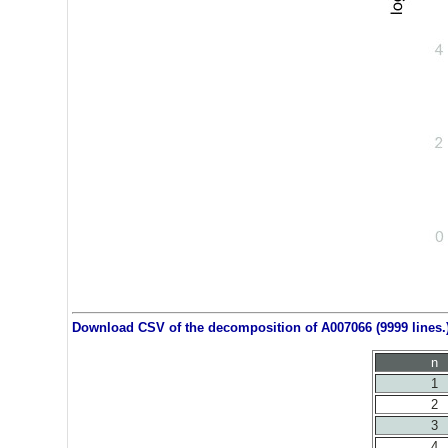
Download CSV of the decomposition of A007066 (9999 lines.
n
1
2
3
4