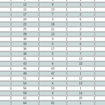
12
9
1
15
13
1
17
7
2
20
3
6
22
19
1
25
11
2
28
13
2
30
9
3
33
5
6
36
17
2
38
5
7
41
3
13
43
4
10
46
43
1
49
47
1
51
4
12
54
4
13
56
53
1
59
4
14
62
3
20
64
61
1