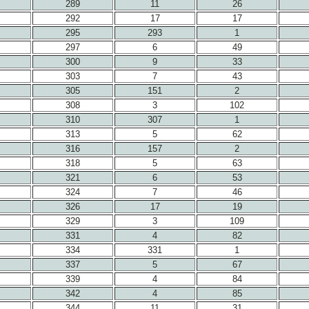
289
11
26
292
17
17
295
293
1
297
6
49
300
9
33
303
7
43
305
151
2
308
3
102
310
307
1
313
5
62
316
157
2
318
5
63
321
6
53
324
7
46
326
17
19
329
3
109
331
4
82
334
331
1
337
5
67
339
4
84
342
4
85
344
11
31