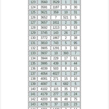
123
3560
3529
1
31
124
3591
1187
3
30
125
3621
359
10
31
126
3652
7
521
5
127
3657
1811
2
35
128
3692
1213
3
53
129
3745
143
26
27
130
3772
1867
2
38
131
3810
743
5
95
132
3905
1291
3
32
133
3937
10
393
7
134
3944
229
17
51
135
3995
439
9
44
136
4039
503
8
15
137
4054
4027
1
27
138
4081
271
15
16
139
4097
6
682
5
140
4102
115
35
77
141
4179
277
15
24
142
4203
86
48
75
143
4278
37
115
23