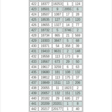
422
18377
18253
1
124
423
18501
9
2055
6
424
18507
1087
17
28
425
18535
127
145
120
426
18655
1327
14
77
427
18732
5
3746
2
428
18734
865
21
569
429
19303
3847
5
68
430
19371
54
358
39
431
19410
9631
2
148
432
19558
113
173
9
433
19567
673
29
50
434
19617
3259
6
63
435
19680
181
108
132
436
19812
113
175
37
437
19849
1511
13
206
438
20055
11
1823
2
439
20057
132
151
125
440
20182
29
695
27
441
20209
20201
1
8
442
20217
20177
1
40