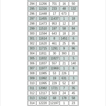
294
11266
701
16
50
295
11316
233
48
132
296
11448
17
673
7
297
11455
11437
1
18
298
11473
953
12
37
299
11510
197
58
84
300
11594
643
18
20
301
11614
8
1451
6
302
11620
461
25
95
303
11715
1291
9
96
304
11811
30
393
21
305
11832
11827
1
5
306
11837
557
21
140
307
11977
11969
1
8
308
11985
53
226
7
309
11992
19
631
3
310
11995
229
52
87
311
12082
1721
7
35
312
12117
503
24
45
313
12162
68
178
58
314
12220
12197
1
23