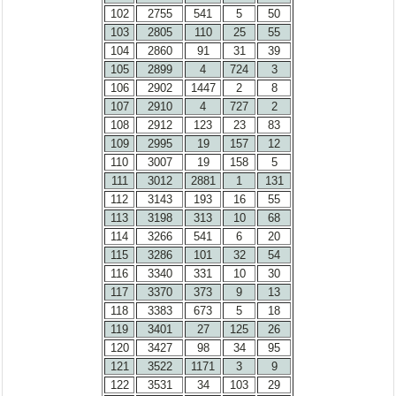
102
2755
541
5
50
103
2805
110
25
55
104
2860
91
31
39
105
2899
4
724
3
106
2902
1447
2
8
107
2910
4
727
2
108
2912
123
23
83
109
2995
19
157
12
110
3007
19
158
5
111
3012
2881
1
131
112
3143
193
16
55
113
3198
313
10
68
114
3266
541
6
20
115
3286
101
32
54
116
3340
331
10
30
117
3370
373
9
13
118
3383
673
5
18
119
3401
27
125
26
120
3427
98
34
95
121
3522
1171
3
9
122
3531
34
103
29