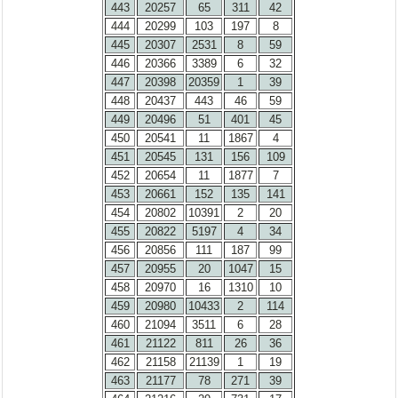
443
20257
65
311
42
444
20299
103
197
8
445
20307
2531
8
59
446
20366
3389
6
32
447
20398
20359
1
39
448
20437
443
46
59
449
20496
51
401
45
450
20541
11
1867
4
451
20545
131
156
109
452
20654
11
1877
7
453
20661
152
135
141
454
20802
10391
2
20
455
20822
5197
4
34
456
20856
111
187
99
457
20955
20
1047
15
458
20970
16
1310
10
459
20980
10433
2
114
460
21094
3511
6
28
461
21122
811
26
36
462
21158
21139
1
19
463
21177
78
271
39