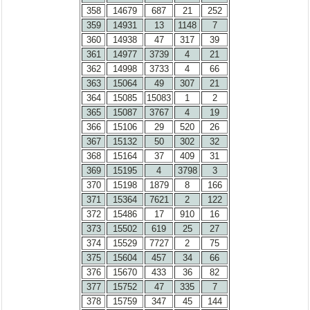
358
14679
687
21
252
359
14931
13
1148
7
360
14938
47
317
39
361
14977
3739
4
21
362
14998
3733
4
66
363
15064
49
307
21
364
15085
15083
1
2
365
15087
3767
4
19
366
15106
29
520
26
367
15132
50
302
32
368
15164
37
409
31
369
15195
4
3798
3
370
15198
1879
8
166
371
15364
7621
2
122
372
15486
17
910
16
373
15502
619
25
27
374
15529
7727
2
75
375
15604
457
34
66
376
15670
433
36
82
377
15752
47
335
7
378
15759
347
45
144