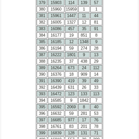
379
15903
114
139
57
380
15960
15959
1
1
381
15961
1447
11
44
382
16005
1327
12
81
383
16086
457
35
91
384
16177
19
851
8
385
16185
12
1348
9
386
16194
59
274
28
387
16222
1801
9
13
388
16235
37
438
29
389
16264
673
24
112
390
16376
18
909
14
391
16390
419
39
49
392
16439
631
26
33
393
16472
123
133
113
394
16585
9
1842
7
395
16592
2069
8
40
396
16632
59
281
53
397
16685
977
17
76
398
16761
83
201
78
399
16839
128
131
71