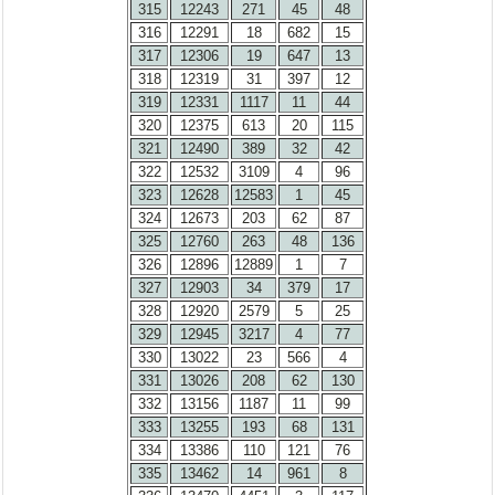
315
12243
271
45
48
316
12291
18
682
15
317
12306
19
647
13
318
12319
31
397
12
319
12331
1117
11
44
320
12375
613
20
115
321
12490
389
32
42
322
12532
3109
4
96
323
12628
12583
1
45
324
12673
203
62
87
325
12760
263
48
136
326
12896
12889
1
7
327
12903
34
379
17
328
12920
2579
5
25
329
12945
3217
4
77
330
13022
23
566
4
331
13026
208
62
130
332
13156
1187
11
99
333
13255
193
68
131
334
13386
110
121
76
335
13462
14
961
8