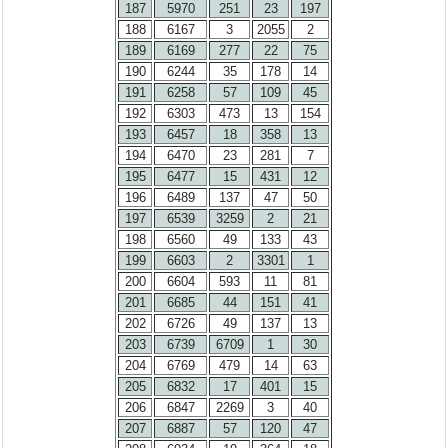
187
5970
251
23
197
188
6167
3
2055
2
189
6169
277
22
75
190
6244
35
178
14
191
6258
57
109
45
192
6303
473
13
154
193
6457
18
358
13
194
6470
23
281
7
195
6477
15
431
12
196
6489
137
47
50
197
6539
3259
2
21
198
6560
49
133
43
199
6603
2
3301
1
200
6604
593
11
81
201
6685
44
151
41
202
6726
49
137
13
203
6739
6709
1
30
204
6769
479
14
63
205
6832
17
401
15
206
6847
2269
3
40
207
6887
57
120
47