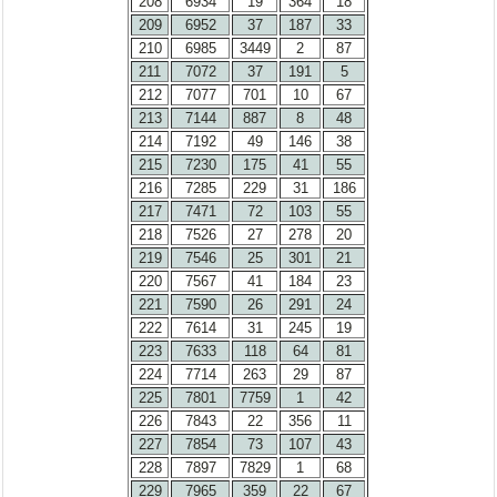
208
6934
19
364
18
209
6952
37
187
33
210
6985
3449
2
87
211
7072
37
191
5
212
7077
701
10
67
213
7144
887
8
48
214
7192
49
146
38
215
7230
175
41
55
216
7285
229
31
186
217
7471
72
103
55
218
7526
27
278
20
219
7546
25
301
21
220
7567
41
184
23
221
7590
26
291
24
222
7614
31
245
19
223
7633
118
64
81
224
7714
263
29
87
225
7801
7759
1
42
226
7843
22
356
11
227
7854
73
107
43
228
7897
7829
1
68
229
7965
359
22
67