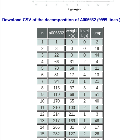
Download CSV of the decomposition of A006532 (9999 lines.)
weight
level
n
a006532
jump
k(n)
L(n)
1
1
0
0
2
2
3
0
0
19
3
22
0
0
44
4
66
31
2
4
5
70
59
1
11
6
81
17
4
13
7
94
73
1
21
8
115
37
3
4
9
119
68
1
51
10
170
65
2
40
11
210
103
2
4
12
214
211
1
3
13
217
169
1
48
14
265
31
8
17
15
282
127
2
28