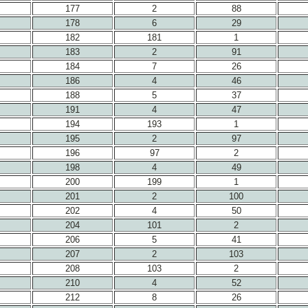
177
2
88
178
6
29
182
181
1
183
2
91
184
7
26
186
4
46
188
5
37
191
4
47
194
193
1
195
2
97
196
97
2
198
4
49
200
199
1
201
2
100
202
4
50
204
101
2
206
5
41
207
2
103
208
103
2
210
4
52
212
8
26