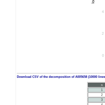
Download CSV of the decomposition of A005658 (10000 lines
n
1
2
3
4