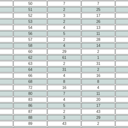
50
7
7
51
2
25
52
3
17
53
2
26
54
4
13
56
5
11
57
2
28
58
4
14
60
29
2
62
61
1
63
2
31
64
31
2
66
4
16
68
8
8
72
16
4
80
7
11
83
4
20
86
5
17
87
2
43
88
3
29
89
43
2