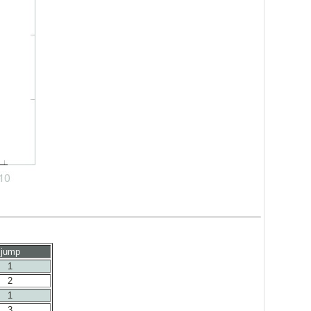
jump
1
2
1
3