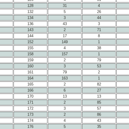
128
31
4
132
5
26
134
3
44
136
43
3
143
2
71
144
17
8
152
149
1
155
4
38
158
157
1
159
2
79
160
3
53
161
79
2
164
163
1
165
2
82
166
6
27
170
13
13
171
2
85
172
3
57
173
2
86
174
4
43
176
5
35