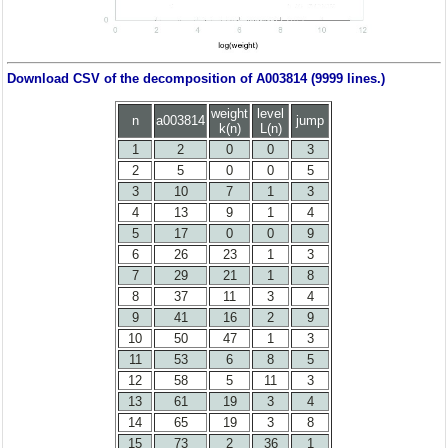
Download CSV of the decomposition of A003814 (9999 lines.)
weight
level
n
a003814
jump
k(n)
L(n)
1
2
0
0
3
2
5
0
0
5
3
10
7
1
3
4
13
9
1
4
5
17
0
0
9
6
26
23
1
3
7
29
21
1
8
8
37
11
3
4
9
41
16
2
9
10
50
47
1
3
11
53
6
8
5
12
58
5
11
3
13
61
19
3
4
14
65
19
3
8
15
73
2
36
1