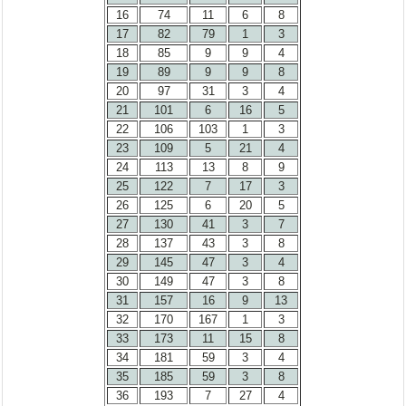
16
74
11
6
8
17
82
79
1
3
18
85
9
9
4
19
89
9
9
8
20
97
31
3
4
21
101
6
16
5
22
106
103
1
3
23
109
5
21
4
24
113
13
8
9
25
122
7
17
3
26
125
6
20
5
27
130
41
3
7
28
137
43
3
8
29
145
47
3
4
30
149
47
3
8
31
157
16
9
13
32
170
167
1
3
33
173
11
15
8
34
181
59
3
4
35
185
59
3
8
36
193
7
27
4