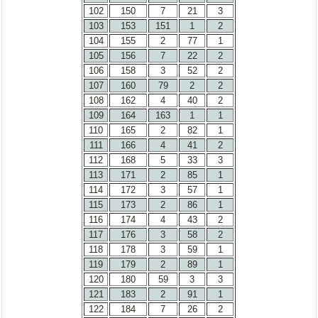
102
150
7
21
3
103
153
151
1
2
104
155
2
77
1
105
156
7
22
2
106
158
3
52
2
107
160
79
2
2
108
162
4
40
2
109
164
163
1
1
110
165
2
82
1
111
166
4
41
2
112
168
5
33
3
113
171
2
85
1
114
172
3
57
1
115
173
2
86
1
116
174
4
43
2
117
176
3
58
2
118
178
3
59
1
119
179
2
89
1
120
180
59
3
3
121
183
2
91
1
122
184
7
26
2