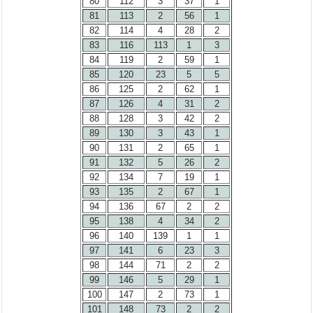
80
112
3
37
1
81
113
2
56
1
82
114
4
28
2
83
116
113
1
3
84
119
2
59
1
85
120
23
5
5
86
125
2
62
1
87
126
4
31
2
88
128
3
42
2
89
130
3
43
1
90
131
2
65
1
91
132
5
26
2
92
134
7
19
1
93
135
2
67
1
94
136
67
2
2
95
138
4
34
2
96
140
139
1
1
97
141
6
23
3
98
144
71
2
2
99
146
5
29
1
100
147
2
73
1
101
148
73
2
2