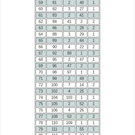
59
81
2
40
1
60
82
3
27
1
61
83
2
41
1
62
84
41
2
2
63
86
3
28
2
64
88
3
29
1
65
89
2
44
1
66
90
4
22
2
67
92
89
1
3
68
95
2
47
1
69
96
47
2
2
70
98
97
1
1
71
99
2
49
1
72
100
7
14
2
73
102
4
25
2
74
104
103
1
1
75
105
2
52
1
76
106
4
26
2
77
108
53
2
2
78
110
109
1
1
79
111
2
55
1