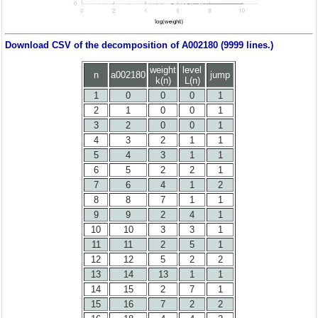
Download CSV of the decomposition of A002180 (9999 lines.)
weight
level
n
a002180
jump
k(n)
L(n)
1
0
0
0
1
2
1
0
0
1
3
2
0
0
1
4
3
2
1
1
5
4
3
1
1
6
5
2
2
1
7
6
4
1
2
8
8
7
1
1
9
9
2
4
1
10
10
3
3
1
11
11
2
5
1
12
12
5
2
2
13
14
13
1
1
14
15
2
7
1
15
16
7
2
2