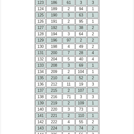
123
186
61
3
3
124
189
2
94
1
125
190
3
63
1
126
191
2
95
1
127
192
5
38
2
128
194
3
64
2
129
196
97
2
2
130
198
4
49
2
131
200
7
28
4
132
204
5
40
4
133
208
3
69
1
134
209
2
104
1
135
210
4
52
2
136
212
11
19
3
137
215
2
107
1
138
216
71
3
3
139
219
2
109
1
140
220
3
73
1
141
221
2
110
1
142
222
4
55
2
143
224
3
74
2