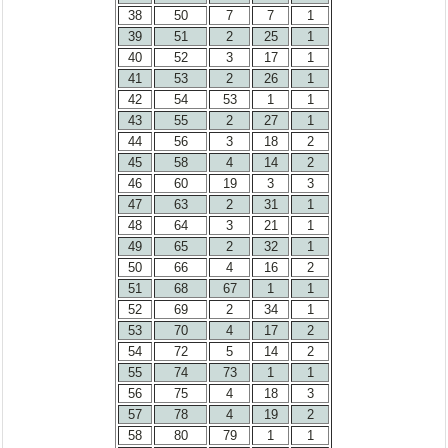
38
50
7
7
1
39
51
2
25
1
40
52
3
17
1
41
53
2
26
1
42
54
53
1
1
43
55
2
27
1
44
56
3
18
2
45
58
4
14
2
46
60
19
3
3
47
63
2
31
1
48
64
3
21
1
49
65
2
32
1
50
66
4
16
2
51
68
67
1
1
52
69
2
34
1
53
70
4
17
2
54
72
5
14
2
55
74
73
1
1
56
75
4
18
3
57
78
4
19
2
58
80
79
1
1