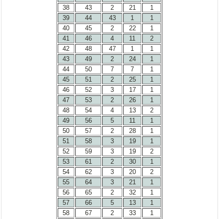
38
43
2
21
1
39
44
43
1
1
40
45
2
22
1
41
46
4
11
2
42
48
47
1
1
43
49
2
24
1
44
50
7
7
1
45
51
2
25
1
46
52
3
17
1
47
53
2
26
1
48
54
4
13
2
49
56
5
11
1
50
57
2
28
1
51
58
3
19
1
52
59
3
19
2
53
61
2
30
1
54
62
3
20
2
55
64
3
21
1
56
65
2
32
1
57
66
5
13
1
58
67
2
33
1