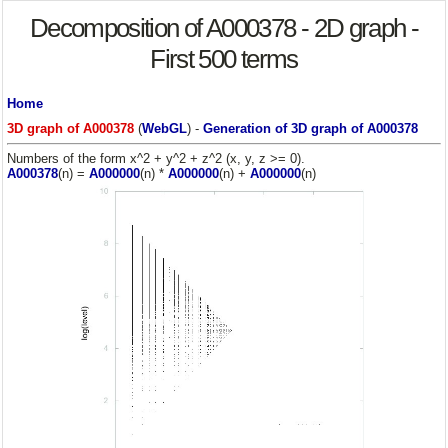
Decomposition of A000378 - 2D graph -
First 500 terms
Home
3D graph of A000378
(
WebGL
) -
Generation of 3D graph of A000378
Numbers of the form x^2 + y^2 + z^2 (x, y, z >= 0).
A000378
(n) =
A000000
(n) *
A000000
(n) +
A000000
(n)