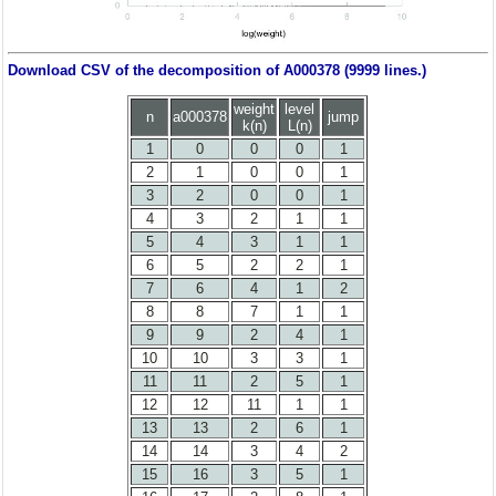
Download CSV of the decomposition of A000378 (9999 lines.)
weight
level
n
a000378
jump
k(n)
L(n)
1
0
0
0
1
2
1
0
0
1
3
2
0
0
1
4
3
2
1
1
5
4
3
1
1
6
5
2
2
1
7
6
4
1
2
8
8
7
1
1
9
9
2
4
1
10
10
3
3
1
11
11
2
5
1
12
12
11
1
1
13
13
2
6
1
14
14
3
4
2
15
16
3
5
1