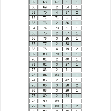
59
68
67
1
1
60
69
2
34
1
61
70
4
17
2
62
72
71
1
1
63
73
2
36
1
64
74
73
1
1
65
75
2
37
1
66
76
3
25
1
67
77
2
38
1
68
78
4
19
2
69
80
79
1
1
70
81
2
40
1
71
82
3
27
1
72
83
2
41
1
73
84
83
1
1
74
85
2
42
1
75
86
3
28
2
76
88
3
29
1
77
89
2
44
1
78
90
89
1
1
79
91
89
1
2